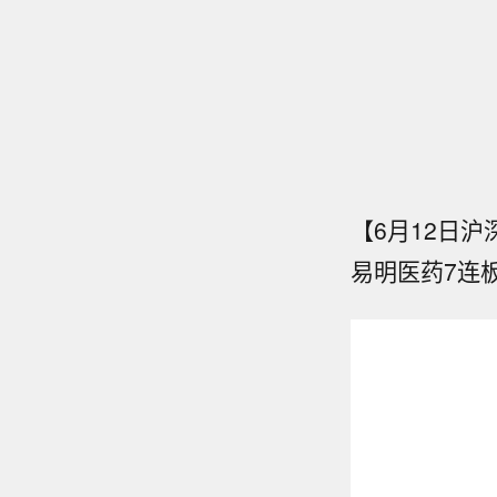
【6月12日
易明医药7连