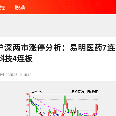
经
股票
日沪深两市涨停分析：易明医药7连
科技4连板
账号
2025.06.12
15:12