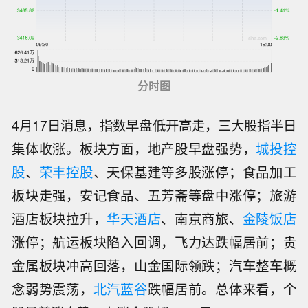
分时图
4月17日消息，指数早盘低开高走，三大股指半日
集体收涨。板块方面，地产股早盘强势，
城投控
股
、
荣丰控股
、天保基建等多股涨停；食品加工
板块走强，安记食品、五芳斋等盘中涨停；旅游
酒店板块拉升，
华天酒店
、南京商旅、
金陵饭店
涨停；航运板块陷入回调，飞力达跌幅居前；贵
金属板块冲高回落，山金国际领跌；汽车整车概
念弱势震荡，
北汽蓝谷
跌幅居前。总体来看，个