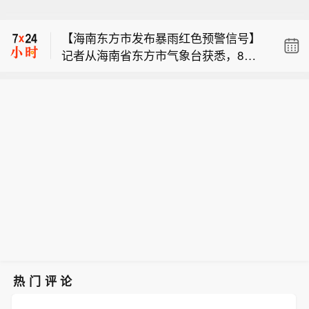
【韩国足协就世界杯失利及系列争议发
型直升机当天在犹他州灭火时坠毁，机
布致歉信】韩国足协8日在官网发布
上两人生死未卜。另外，在俄勒冈州，
【海南东方市发布暴雨红色预警信号】
《致足球迷和足球界同仁的一封信》，
一名推土机操作员在野火中丧生。（央
记者从海南省东方市气象台获悉，8月8
就2026年美加墨世界杯成绩不佳后围绕
视新闻）
【美国西部野火肆虐 一灭火直升机坠
日11时29分，东方市变更暴雨橙色预警
协会接连产生的争议致歉，并承诺全面
毁】美国联邦航空局7日通报，一架重
信号为暴雨红色预警信号：受对流云团
推进组织改革，重建社会信任。（新华
【韩国足协就世界杯失利及系列争议发
型直升机当天在犹他州灭火时坠毁，机
影响，三家镇过去12小时降雨量已达18
社）
布致歉信】韩国足协8日在官网发布
上两人生死未卜。另外，在俄勒冈州，
6毫米，预计未来6小时，东方市各乡镇
《致足球迷和足球界同仁的一封信》，
一名推土机操作员在野火中丧生。（央
仍将有30—60毫米的降水，建议有关单
就2026年美加墨世界杯成绩不佳后围绕
视新闻）
位和人员做好防范工作。（央视新闻）
协会接连产生的争议致歉，并承诺全面
推进组织改革，重建社会信任。（新华
社）
热门评论