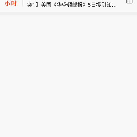
突” 】美国《华盛顿邮报》5日援引知情
【珠海高栏港区上半年港口吞吐量6302
人士的话报道说，美国总统特朗普与美
万吨 同比增长14.7%】记者从高栏边检
国国防部长赫格塞思日前因伊朗战事弹
德国电信将2026年股票回购计划规模增
站了解到，今年上半年，珠海高栏港区
药短缺问题“起冲突”。报道称，事件发
加至多30亿欧元。
港口吞吐量6302万吨，增长14.7%，港
生在7月31日于马里兰州戴维营举行的
【特朗普与美防长就弹药短缺问题“起冲
口货运保持较快增长。 为切实提升口岸
内阁会议期间。两名匿名知情人士表
突” 】美国《华盛顿邮报》5日援引知情
通关效率，降低企业运营成本，高栏边
示，特朗普当时向赫格塞思“发泄不
人士的话报道说，美国总统特朗普与美
检站立足职能定位，深化移民管理服务
满”，称他本以为弹药短缺问题“已经解
国国防部长赫格塞思日前因伊朗战事弹
改革，优化营商环境，积极推动口岸扩
决了”。赫格塞思为自己辩护，并将弹药
药短缺问题“起冲突”。报道称，事件发
大开放、促进港区重要项目建设、服务
短缺问题以及未能确保特朗普充分了解
生在7月31日于马里兰州戴维营举行的
新航线开通，推出“一次办妥”“赶潮快检”
情况的责任归咎于美国防部副部长范伯
内阁会议期间。两名匿名知情人士表
“一船一策”“雾散加急办”等便民利企举
格。（新华社）
示，特朗普当时向赫格塞思“发泄不
措，优化通关流程，切实为企业降本增
满”，称他本以为弹药短缺问题“已经解
效。截至6月30日，该站查验出入境港
决了”。赫格塞思为自己辩护，并将弹药
国际船舶1500余艘次，同比增长3.
短缺问题以及未能确保特朗普充分了解
4%，为企业节省费用约2200万元。
情况的责任归咎于美国防部副部长范伯
格。（新华社）