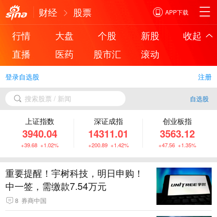
财经
股票
APP下载
行情
大盘
个股
新股
收起
直播
医药
股市汇
滚动
登录自选股
注册
搜索股票 / 新闻
自选股
上证指数
深证成指
创业板指
3940.04
14311.01
3563.12
+39.68 +1.02%
+200.89 +1.42%
+47.56 +1.35%
重要提醒！宇树科技，明日申购！
中一签，需缴款7.54万元
8
券商中国