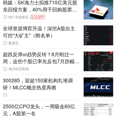
韩媒：SK海力士拟推710亿美元股
东回报方案，40%用于回购股票，
相当于美股发行规模
353
市场资讯
打开APP
全球资源博弈升温！深挖A股自主
可控“大矿主”（附名单）
数据宝
超跌反弹or趋势反转？8月刚过一
周，这些个股已率先反包7月跌幅
（附名单）
每日经济新闻
300285，迎超150家机构扎堆调
研！MLCC概念热度再燃
2500亿CPO龙头，一周吸金60亿
元，A股第一名