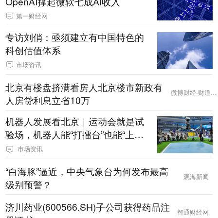
OpenAI撑起微软七成AI收入
第一财经网
专访刘俏：亟须建立有中国特色的
科创估值体系
市场资讯
北京有楼盘挤满看房人北京楼市新政有
微博财经-财道工作室
人房贷利息立省10万
机器人发展看北京｜运动会就是试
验场，机器人能“打擂台”也能“上岗
干活”
市场资讯
“白海豚”逼近，中央气象台为何发布最高
观海新闻
级别预警？
济川药业(600566.SH)子公司获得药品注
智通财经网