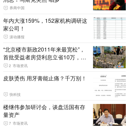
券商中国
年内大涨159%，152家机构调研这
家公司！
滚动播报
“北京楼市新政2011年来最宽松”，
首批受益者房贷利息立省10万，有
楼盘挤满看房人
2
市场资讯
皮肤烫伤 用牙膏能止痛？千万别！
快科技
楼继伟参加研讨会，谈盘活国有存
量资产
7
市场资讯