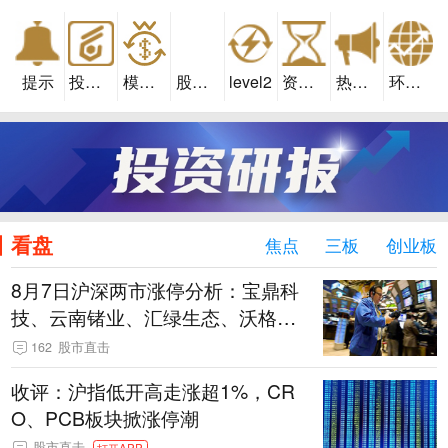
提示
投资易
模拟交易
股市汇
level2
资金流向
热点板块
环球股指
看盘
焦点
三板
创业板
8月7日沪深两市涨停分析：宝鼎科
技、云南锗业、汇绿生态、沃格光
电、百花医药均4连板
162
股市直击
收评：沪指低开高走涨超1%，CR
O、PCB板块掀涨停潮
股市直击
打开APP