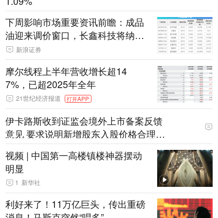
1.09%
下周影响市场重要资讯前瞻：成品
油迎来调价窗口，长鑫科技将纳入
重要指数，宇树科技、绿控传动，
新浪证券
明天打新！
摩尔线程上半年营收增长超14
7%，已超2025年全年
21世纪经济报道
打开APP
伊卡路斯收到证监会境外上市备案反馈
意见 要求说明新增股东入股价格合理性
等七项问题
视频 | 中国第一高楼镇楼神器摆动
明显
1
新华社
利好来了！11万亿巨头，传出重磅
消息！马斯克突然“唱多”