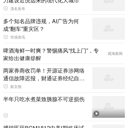
茂名发布
多个知名品牌违规，AI广告为何
成“翻车”重灾区？
市场资讯
啤酒海鲜一时爽？警惕痛风“找上门”，专
观海新闻
家给出健康提醒
两家券商收罚单！开源证券涉网络
通信故障迟报，财通证券经纪自营
均违规
新京报
半年只吃水煮菜致胰腺不可逆损伤
博瑞医药BGM1812中美Ⅰ期临床试