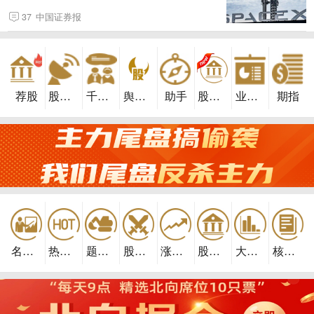
37
中国证券报
荐股
股市雷达
千股千评
舆情牛股
助手
股民学校
业绩预告
期指
名家论市
热门讨论
题材挖掘
股市实战
涨停早知
股民学校
大盘分析
核心内参