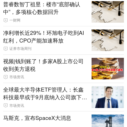
普睿数智丁祖昱：楼市“底部确认
中”，多项核心数据回升
一财网
净利增长近29%！环旭电子吃到AI
红利，CPO产能加速释放
证券市场周刊
视频|钱到账了！多家A股上市公司
收到美方退税
市场资讯
全球最大半导体ETF管理人：长鑫
科技最早或于9月底纳入公司旗下E
TF
市场资讯
马斯克，宣布SpaceX大消息