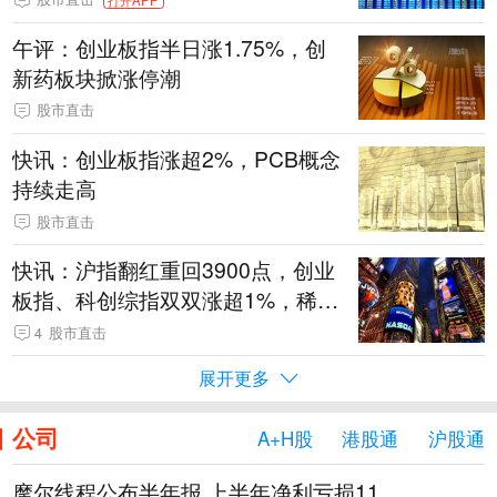
午评：创业板指半日涨1.75%，创
新药板块掀涨停潮
股市直击
快讯：创业板指涨超2%，PCB概念
持续走高
股市直击
快讯：沪指翻红重回3900点，创业
板指、科创综指双双涨超1%，稀土
永磁板块直线拉升
4
股市直击
展开更多
公司
A+H股
港股通
沪股通
摩尔线程公布半年报 上半年净利亏损11