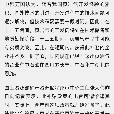
申银万国认为，随着我国页岩气开发经验的累
积、国外技术的引进，开发过程中的技术问题可
逐步解决，但技术积累需要一段时间。因此，在
十二五期间，页岩气的开发仍将处在技术储备和
地质勘探阶段，十三五期间，页岩气产量才可能
有实质突破。因此，在短期内，获得此补贴的企
业并不多。据了解，国内现在已经开采出页岩气
的企业有中石油在四川的长宁，中石化在湖北的
恩施。
国土资源部矿产资源储量评审中心主任张大伟昨
日向记者表示，此补贴政策的出台可谓恰逢其
时。实际上，两年前这项政策就开始准备了。此
补贴出台的最大意义在于给页岩气未来的开发一