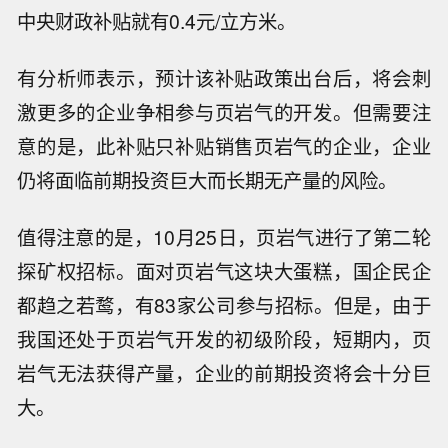
中央财政补贴就有0.4元/立方米。
有分析师表示，预计该补贴政策出台后，将会刺
激更多的企业争相参与页岩气的开发。但需要注
意的是，此补贴只补贴销售页岩气的企业，企业
仍将面临前期投资巨大而长期无产量的风险。
值得注意的是，10月25日，页岩气进行了第二轮
探矿权招标。面对页岩气这块大蛋糕，国企民企
都趋之若鹜，有83家公司参与招标。但是，由于
我国还处于页岩气开发的初级阶段，短期内，页
岩气无法获得产量，企业的前期投资将会十分巨
大。