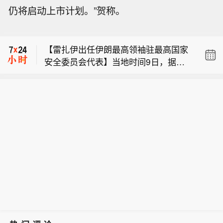
【中国气象频道气象分析师：台风“白海
仍将启动上市计划。”贺称。
豚”总体上对华东、华北影响会大于“巴
内塔尼亚胡：当我说解除哈马斯武装
威”】8月9日，中国气象频道气象分析师
时，我指的是所有类型的重武器和轻武
信欣发文称，今天17时30分，白海豚登
【雷扎伊出任伊朗最高领袖驻最高国家
器。
陆浙江玉环坎门街道之后，18时40分前
安全委员会代表】当地时间9日，据伊
后在浙江省温州乐清市翁垟街道沿海再
【中国气象频道气象分析师：台风“白海
朗方面消息，穆赫辛·雷扎伊已加入伊朗
次登陆，登陆时中心附近最大风力有13
豚”总体上对华东、华北影响会大于“巴
最高国家安全委员会，担任伊朗最高领
级（38米/秒），中心最低气压为950百
内塔尼亚胡：当我说解除哈马斯武装
威”】8月9日，中国气象频道气象分析师
袖、武装力量最高统帅穆杰塔巴·哈梅内
帕。之前的台风巴威，也是先登陆玉环
时，我指的是所有类型的重武器和轻武
信欣发文称，今天17时30分，白海豚登
伊在该委员会的代表。（央视新闻）
坎门，再登陆乐清。两个台风都是超远
器。
陆浙江玉环坎门街道之后，18时40分前
距离奔袭，最后登陆点重合，也是难得
后在浙江省温州乐清市翁垟街道沿海再
一见。白海豚的环流更大，强度更强，
次登陆，登陆时中心附近最大风力有13
未来白海豚在登陆后的路径总体比巴威
级（38米/秒），中心最低气压为950百
偏西，总体上对华东、华北的影响会大
帕。之前的台风巴威，也是先登陆玉环
于巴威。尤其是12-15日，白海豚的残
坎门，再登陆乐清。两个台风都是超远
涡可能叠加冷空气，导致河南山东河北
距离奔袭，最后登陆点重合，也是难得
等地出现强降雨，因此后期北方地区也
一见。白海豚的环流更大，强度更强，
要高度关注。
未来白海豚在登陆后的路径总体比巴威