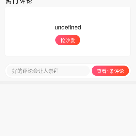
热门评论
偏西，总体上对华东、华北的影响会大
于巴威。尤其是12-15日，白海豚的残
涡可能叠加冷空气，导致河南山东河北
undefined
等地出现强降雨，因此后期北方地区也
要高度关注。
抢沙发
好的评论会让人崇拜
查看1条评论