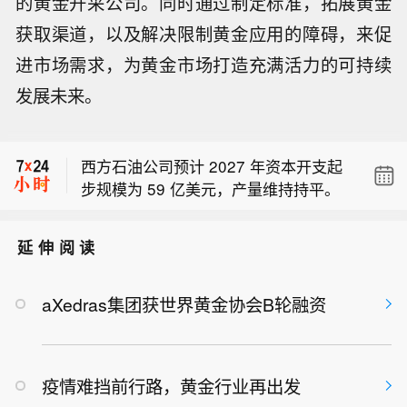
的黄金开采公司。同时通过制定标准，拓展黄金
获取渠道，以及解决限制黄金应用的障碍，来促
进市场需求，为黄金市场打造充满活力的可持续
发展未来。
纽约联邦储备银行8月6日接受了提交至
逆回购工具的全部14.29亿美元申请，
西方石油公司预计 2027 年资本开支起
申请总额为14.29亿美元。
步规模为 59 亿美元，产量维持持平。
西方石油首席财务官在电话会议上表
示，在优先股赎回完成前，任何持续股
延伸阅读
纽约联邦储备银行8月6日接受了提交至
份回购计划都将调低优先级。
逆回购工具的全部14.29亿美元申请，
西方石油公司预计 2027 年资本开支起
申请总额为14.29亿美元。
aXedras集团获世界黄金协会B轮融资
步规模为 59 亿美元，产量维持持平。
疫情难挡前行路，黄金行业再出发