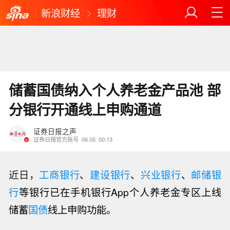
新浪财经
理财
储蓄国债纳入个人养老金产品池 部
分银行开通线上申购通道
证券日报之声
证券日报官方账号
06.05
00:13
近日，
工商银行
、
建设银行
、
兴业银行
、
邮储银
行
等
银行
已在手机
银行
App个人
养老金
专区上线
储蓄
国债
线上申购功能。