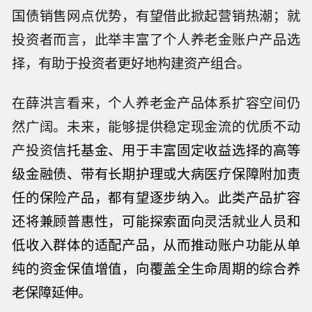
国债销售网点优势，有望借此掀起营销热潮；就
投资者而言，此举丰富了个人养老金账户产品选
择，有助于投资者更好地构建资产组合。
在薛洪言看来，个人养老金产品体系扩容空间仍
然广阔。未来，能够提供稳定现金流的优质不动
产投资
信托
基金、用于丰富固定收益选择的高等
级金融债、带有长期护理或大病医疗保障附加责
任的保险产品，都有望逐步纳入。此类产品扩容
还将兼顾普惠性，可能探索面向灵活就业人员和
低收入群体的适配产品，从而推动账户功能从单
纯的资金保值增值，向覆盖全生命周期的
综合
养
【夜盘期货收盘】焦炭连续涨2.48%，
老保障延伸。
沥青连续涨2.26%，乙二醇连续涨1.9