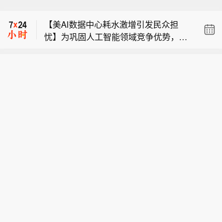
沃尔玛：发生儿童被撞击事故后，正对
2%，豆一连续涨1.76%，PTA连续涨1.
履约配送手推车开展方案测试调整。
55%。
【美AI数据中心耗水激增引发民众担
忧】为巩固人工智能领域竞争优势，美
【夜盘期货收盘】焦炭连续涨2.48%，
国政商界持续加码各地数据中心的新建
沥青连续涨2.26%，乙二醇连续涨1.9
和扩建项目。但支撑AI算力的海量服务
沃尔玛：发生儿童被撞击事故后，正对
2%，豆一连续涨1.76%，PTA连续涨1.
器，不仅耗电，还会耗费大量的水资
履约配送手推车开展方案测试调整。
55%。
源，尤其是大量新增数据中心偏偏选址
在缺水区域，引发美国民众的质疑与反
对。（CCTV国际时讯）