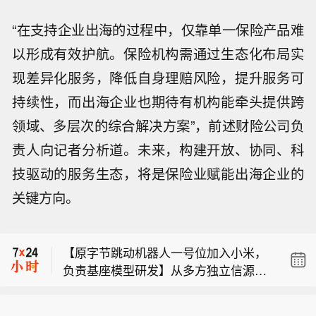
“在支持企业出海的过程中，仅靠单一保险产品难
以形成有效护航。保险机构需通过生态化布局实
现差异化服务，降低自身理赔风险，提升服务可
持续性，而出海企业也期待有机构能牵头提供跨
领域、多层次的综合解决方案”，前述财险公司负
责人向记者分析道。未来，构建开放、协同、科
技驱动的服务生态，将是保险业赋能出海企业的
布伦特原油暗盘突破83美元，日内涨超
关键方向。
1.2%。
内塔尼亚胡：以色列拒绝有关加沙的 15
点文件。
【原字节跳动机器人一号位加入小米，
负责基座模型研发】从多方独立信源处
布伦特原油暗盘突破83美元，日内涨超
确认，原字节跳动机器人团队负责人孔
1.2%。
涛已加盟小米，目前担任小米机器人基