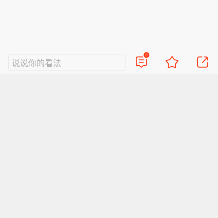
0
说说你的看法
视频
直播
美图
博客
看点
政务
搞笑
八卦
情感
旅游
佛学
众测