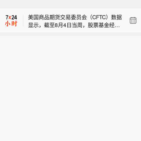
美国国防部向西拉纳米技术公司签署 14
所（NYMEX）、洲际交易所（ICE）四
亿美元附条件贷款协议。
大主要天然气市场中，投机者将净空头
美国商品期货交易委员会（CFTC）数据
头寸增加28093手，至89090手。
显示，截至8月4日当周，股票基金经理
美国商品期货交易委员会（CFTC）数据
将芝商所（CME）标普500净多头头寸
显示，截至8月4日当周，纽约商品交易
削减2008手，至937107手。
美国国防部向西拉纳米技术公司签署 14
所（NYMEX）、洲际交易所（ICE）四
亿美元附条件贷款协议。
大主要天然气市场中，投机者将净空头
头寸增加28093手，至89090手。