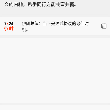
义的内耗，携手同行方能共富共赢。
局面下，经济状况是我最为关切的问
特朗普：泄露国家安全机密者将面临严
题。
重后果以及牢狱之灾。
伊朗总统：当下是达成协议的最佳时
机。
伊朗总统：在这种既非战争也非和平的
局面下，经济状况是我最为关切的问
特朗普：泄露国家安全机密者将面临严
题。
重后果以及牢狱之灾。