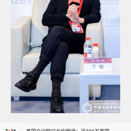
据称 Nscale 2026 年第二季度营收超 1
亿美元，2026 年第一季度为 3700 万
拜耳：密苏里州法院听证会重新安排至
美元。注： Nscale 是一家总部位于英
9 月 14 日。
国伦敦的人工智能（AI）基础设施与云
美国众议院议长约翰逊：近700万美国