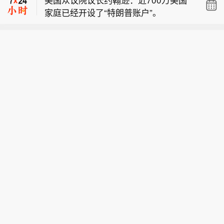
服务初创企业。
家庭已经开设了“特朗普账户”。
据称 Nscale 2026 年第二季度营收超 1
亿美元，2026 年第一季度为 3700 万
拜耳：密苏里州法院听证会重新安排至
美元。注： Nscale 是一家总部位于英
9 月 14 日。
国伦敦的人工智能（AI）基础设施与云
服务初创企业。