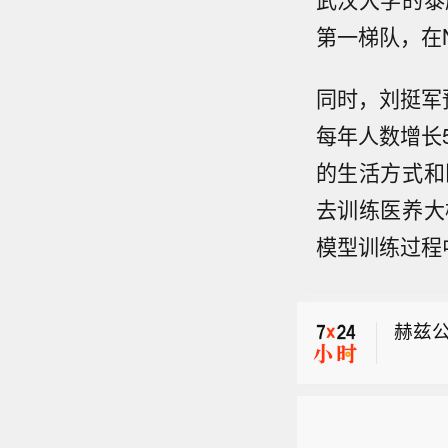
第一梯队，在
同时，刘挺军
每年人数增长5
的生活方式和
去训练医养大
【美
模型训练过程
悉，
洲际交
产品
能于周
赫兹公
期。
正式
【美
悉，
洲际交
产品