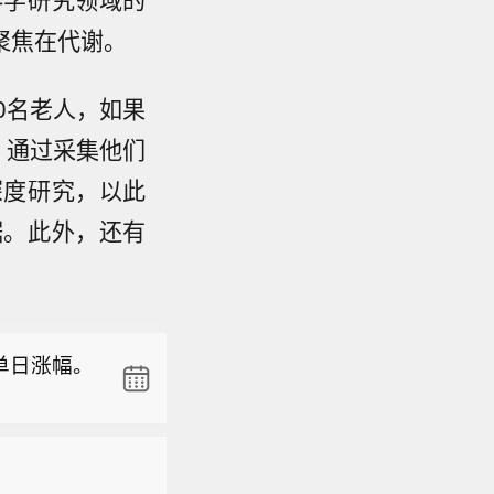
聚焦在代谢。
0名老人，如果
人。通过采集他们
深度研究，以此
据。此外，还有
间6日获
含多晶硅
普最快可
天的过渡
大单日涨幅。
业在关税
间6日获
含多晶硅
普最快可