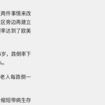
过两件事情来改
社区旁边再建立
理率达到了欧美
5岁，跌倒率下
%。
的老人每跌倒一
步缩短带病生存