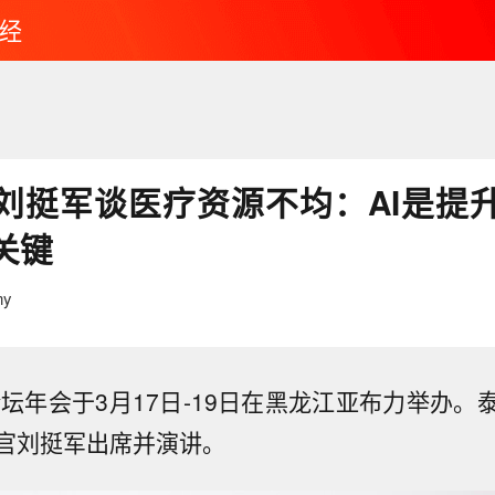
经
刘挺军谈医疗资源不均：AI是提
关键
y
论坛年会于3月17日-19日在黑龙江亚布力举办
官刘挺军出席并演讲。