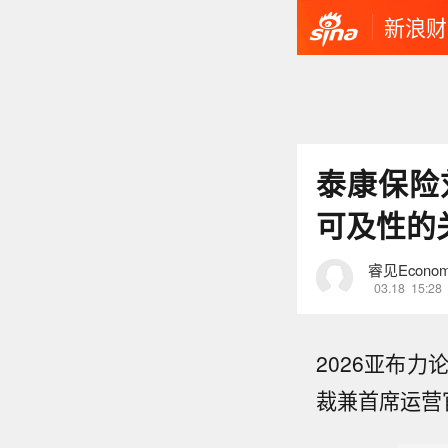
新浪财
泰康保险
可及性的
睿见Econom
03.18
15:28
2026亚布力
裁兼首席运营