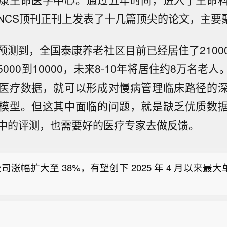
NCS顶刊正刊上发表了十几篇顶尖的论文，主要
预测到，全国泰康养老社区目前已经居住了2100
000到10000，未来8-10年将居住约8万名老
医疗数据，就可以形成对慢病管理临床路径的
模型。但这其中面临的问题，就是缺乏优质数
国考虑推迟征收多晶硅相关产品关税】央视记者当地时
中的评测，也需要好的医疗专家去做反馈。
特朗普政府官员正考虑将原计划对太阳能电池板及其他
易所 10 月布伦特原油期货结算价为 82.49 美元 / 桶。
征收的关税推迟数月实施。知情人士称，美国总统特朗
四下令实施相关关税，但官员正在考虑设置90至120
司涨幅扩大至 38%，有望创下 2025 年 4 月以来最
据悉，这一安排可能促使参与美国可再生能源项目的企
征收前加快进口。（央视新闻）
国考虑推迟征收多晶硅相关产品关税】央视记者当地时
特朗普政府官员正考虑将原计划对太阳能电池板及其他
易所 10 月布伦特原油期货结算价为 82.49 美元 / 桶。
征收的关税推迟数月实施。知情人士称，美国总统特朗