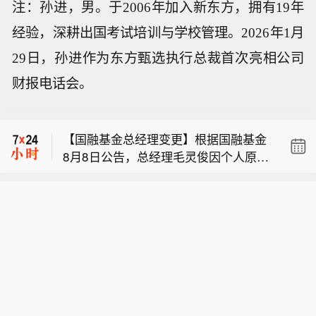
注：孙进，男。于2006年加入新东方，拥有19年
经验，深耕出国考试培训与学校管理。2026年1月
29日，孙进作为东方甄选执行总裁首次亮相公司
财报电话会。
【国铁南昌局启动四级应急响应 全力应
对台风“白海豚”】为全力应对台风“白海
【国融基金总经理变更】根据国融基金
豚”登陆，国铁南昌局今天（8日）10时
8月8日公告，总经理毛灵俊因个人原因
起，在管内衢宁铁路、杭深铁路福鼎至
【雪佛兰将停止在中国市场销售？通用
离任，总经理职位暂由张圆辉代任。根
福州南区段及相关支线、联络线启动防
汽车仍未正面回应】近日，有消息称，
据国融基金安排，该公司董事会选举韩
洪防台风四级应急响应，运用卫星云
【国铁南昌局启动四级应急响应 全力应
雪佛兰品牌将停止在中国市场销售。通
光华拟任公司总经理，待韩光华完成相
图、雷达图等技术手段，实时掌握降雨
对台风“白海豚”】为全力应对台风“白海
用汽车方面回应称，会继续在中国生产
关程序后履职。
趋势和台风路径，及时对强降雨和可能
【国融基金总经理变更】根据国融基金
豚”登陆，国铁南昌局今天（8日）10时
雪佛兰产品，并且积极探索在美国以外
发生灾害的区段进行预警。计划停运福
8月8日公告，总经理毛灵俊因个人原因
起，在管内衢宁铁路、杭深铁路福鼎至
的海外市场机遇。同时，依旧会为现有
州至松溪K8748次、洛阳至福州K32次
离任，总经理职位暂由张圆辉代任。根
福州南区段及相关支线、联络线启动防
的中国雪佛兰车主提供完善的售后服务
等旅客列车。已购买停运列车车票的旅
据国融基金安排，该公司董事会选举韩
洪防台风四级应急响应，运用卫星云
保障。8月5日，上汽集团与通用汽车签
客，可于票面乘车日期起30日内（含当
光华拟任公司总经理，待韩光华完成相
图、雷达图等技术手段，实时掌握降雨
署合资续约协议，将上汽通用合资期限