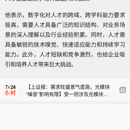
他表示，数字化对人才的跨域、跨学科能力要求
极高，需要人才具备广泛的知识结构、对业务场
景的深入理解以及行业经验积累。同时，人才需
具备敏锐的技术嗅觉、快速适应能力和持续学习
【上证报：需求旺盛景气度高，光模块
“噪音”影响有限】受一则涉及光模块出
能力。此外，人才短缺和竞争激烈，也给企业吸
【中证报：人民币国债在港常态化发
口的传闻影响，8月5日A股开盘后，光
引和培养人才带来巨大挑战。
行，拓宽外资配置中国资产渠道】8月5
模块龙头企业“易中天”（新易盛、中际
【委内瑞拉首都附近国际机场恢复商业
日，财政部在香港特别行政区面向机构
旭创、天孚通信）股价大幅低开。对
货运航班 】内瑞拉交通部长弗朗西斯科
投资者招标发行2026年第四期150亿元
此，多位业内人士表示，早在2025年，
【上证报：需求旺盛景气度高，光模块
·加尔塞斯5日称，委强震后，首架商业
人民币国债，受到投资者广泛欢迎，认
市场就传出过光模块等产品可能被限制
“噪音”影响有限】受一则涉及光模块出
货运航班当天抵达委首都加拉加斯附近
购倍数达4.67倍。专家认为，在香港常
的消息，行业对此已有预判并做了部分
【中证报：人民币国债在港常态化发
口的传闻影响，8月5日A股开盘后，光
的迈克蒂亚西蒙·玻利瓦尔国际机场，标
态化发行人民币国债，有利于满足国际
准备。短、中期看，鉴于旺盛的市场需
行，拓宽外资配置中国资产渠道】8月5
模块龙头企业“易中天”（新易盛、中际
志着该机场部分恢复运营。加尔塞斯在
资本配置需求，完善离岸人民币基准利
求，中国的庞大产能、超高效率、更低
日，财政部在香港特别行政区面向机构
旭创、天孚通信）股价大幅低开。对
社交媒体发文称，迈克蒂亚西蒙·玻利瓦
率曲线，持续推进人民币国际化发展。
成本等因素，海外严格禁止进口中国光
投资者招标发行2026年第四期150亿元
此，多位业内人士表示，早在2025年，
尔国际机场此前因强震关闭，震后首架
模块的可能性较小，产业受到冲击相对
人民币国债，受到投资者广泛欢迎，认