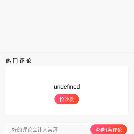
市场就传出过光模块等产品可能被限制
商业货运航班抵达这座机场对委物流活
有限；但长期看，中国厂商部分海外市
购倍数达4.67倍。专家认为，在香港常
的消息，行业对此已有预判并做了部分
动至关重要。（新华社）
场的份额可能将会受到一定影响。
态化发行人民币国债，有利于满足国际
准备。短、中期看，鉴于旺盛的市场需
资本配置需求，完善离岸人民币基准利
求，中国的庞大产能、超高效率、更低
率曲线，持续推进人民币国际化发展。
成本等因素，海外严格禁止进口中国光
模块的可能性较小，产业受到冲击相对
有限；但长期看，中国厂商部分海外市
场的份额可能将会受到一定影响。
热门评论
undefined
抢沙发
好的评论会让人崇拜
查看1条评论