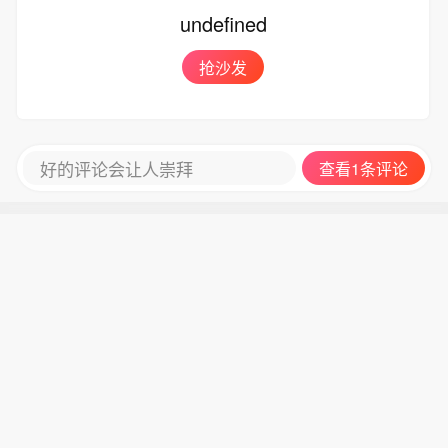
示，公司主要面向国际市场销售的钴产
undefined
中间产品后运回国内。”上述负责人表
品是氢氧化钴。(中证金牛座)
示。洛阳钼业相关人士则在社交平台公
抢沙发
开表示，公司在刚果（金）TFM和KFM
两座矿山的产品为阴极铜和氢氧化钴，
没有精矿。此外，洛阳钼业网站也显
示，公司主要面向国际市场销售的钴产
好的评论会让人崇拜
查看1条评论
品是氢氧化钴。(中证金牛座)