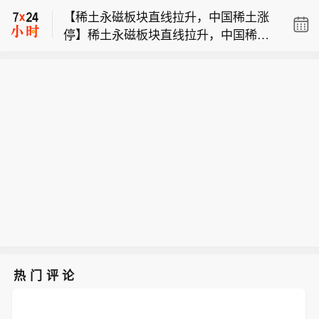
指令，决定彻底禁止铜精矿与钴精矿的
【稀土永磁板块直线拉升，中国稀土涨
发稿，哈三联、百花医药等涨停，誉衡
出口。对此，8月7日，紫金矿业方面回
停】稀土永磁板块直线拉升，中国稀土
药业、陇神戎发、立方制药等跟涨。
应记者，公司旗下科卢韦齐铜矿的产品
【紫金矿业最新回应：旗下相关铜矿不
涨停，中科磁业、方邦股份、九菱科技
为粗铜及电积铜，卡莫阿-卡库拉铜矿的
属于刚果（金）禁止出口的产品】有市
涨超10%，有研新材、中稀有色、盛和
产品为阳极板及粗铜，不属于刚果
【创新药概念持续走高 哈三联、百花医
场消息称，刚果（金）已发布最新行政
资源、北方稀土、奔朗新材跟涨。
（金）禁止出口的产品。在此之前，寒
药等涨停】创新药概念持续走高，截至
指令，决定彻底禁止铜精矿与钴精矿的
锐钴业相关负责人称，刚果（金）此前
发稿，哈三联、百花医药等涨停，誉衡
出口。对此，8月7日，紫金矿业方面回
就已经收紧精矿出口，相关事项对公司
药业、陇神戎发、立方制药等跟涨。
应记者，公司旗下科卢韦齐铜矿的产品
不造成影响。“公司在刚果（金）的铜产
为粗铜及电积铜，卡莫阿-卡库拉铜矿的
品是电积铜，需求较为旺盛，在当地就
产品为阳极板及粗铜，不属于刚果
实现了加工与销售。相关禁令如刺激铜
（金）禁止出口的产品。在此之前，寒
价上涨，将对公司产品售价形成一定利
锐钴业相关负责人称，刚果（金）此前
好。钴产品则是初加工为氢氧化钴等钴
就已经收紧精矿出口，相关事项对公司
中间产品后运回国内。”上述负责人表
不造成影响。“公司在刚果（金）的铜产
示。洛阳钼业相关人士则在社交平台公
品是电积铜，需求较为旺盛，在当地就
开表示，公司在刚果（金）TFM和KFM
热门评论
实现了加工与销售。相关禁令如刺激铜
两座矿山的产品为阴极铜和氢氧化钴，
价上涨，将对公司产品售价形成一定利
没有精矿。此外，洛阳钼业网站也显
好。钴产品则是初加工为氢氧化钴等钴