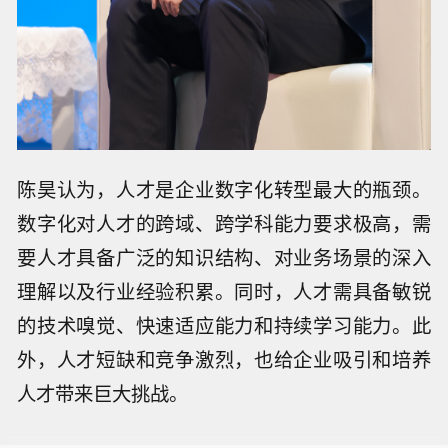
陈昊认为，人才是企业数字化转型最大的瓶颈。
数字化对人才的跨域、跨学科能力要求极高，需
要人才具备广泛的知识结构、对业务场景的深入
理解以及行业经验积累。同时，人才需具备敏锐
的技术嗅觉、快速适应能力和持续学习能力。此
外，人才短缺和竞争激烈，也给企业吸引和培养
【紫金矿业最新回应：旗下相关铜矿不
人才带来巨大挑战。
属于刚果（金）禁止出口的产品】有市
【创新药概念持续走高 哈三联、百花医
场消息称，刚果（金）已发布最新行政
药等涨停】创新药概念持续走高，截至