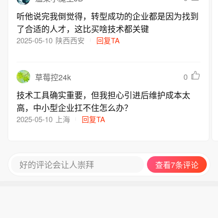
仍呈现高溢价状态。景顺长城全球半导
听他说完我倒觉得，转型成功的企业都是因为找到
体芯片产业LOF溢价率达32%，国投瑞
了合适的人才，这比买啥技术都关键
银白银期货溢价率27%，南方原油溢价
2025-05-10
陕西西安
回复TA
率22%，易方达原油溢价率21%。从全
市场LOF来看，目前高溢价主要集中在
场外额度受限的产品，包括QDII额度不
0
草莓控24k
足、申购限购等因素切断了套利供给，
二级市场价格相对净值持续升水。业内
技术工具确实重要，但我担心引进后维护成本太
人士分析，这与LOF交易机制有关：场
高，中小型企业扛不住怎么办？
内价格可实时成交，场外申赎受确认周
2025-05-10
上海
回复TA
期、额度、限购等约束。当场外难以按
净值大量增加份额时，二级市场价格容
易相对净值溢价。原油、白银及部分海
好的评论会让人崇拜
查看7条评论
外权益主题LOF在阶段性行情中多次出
现较高溢价。（《财经》）