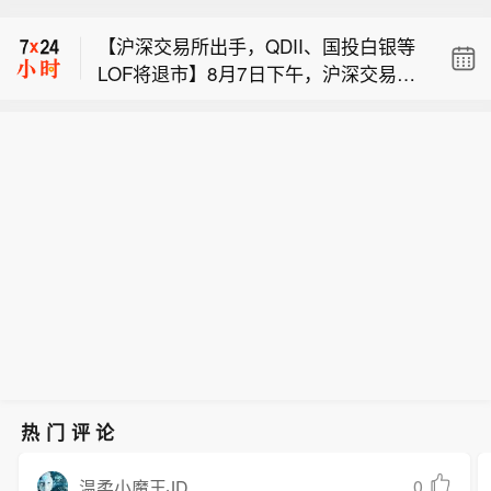
指其“隔靴搔痒”】数月来，美国民众对
预计未来6小时内，上海中心城区大部6
【沪深交易所出手，QDII、国投白银等
联邦移民执法行动“草菅人命”的批评声
小时累计降水量将达220毫米以上，暴
LOF将退市】8月7日下午，沪深交易所
此起彼伏。在此背景下，该行动的执法
雨橙色预警信号更新为暴雨红色预警信
【上海发布暴雨红色预警信号】上海市
就《关于完善上市开放式基金相关安排
主体、美国移民与海关执法局（ICE）
号，强降雨较大可能引发城市积涝、交
气象台8月9日10时30分更新中心城区暴
的通知（征求意见稿）》（下称“意见
日前宣布将在9月底前为各地执法人员
通拥堵等情况，请特别加强防范极端强
【美移民执法局拟配发执法记录仪 舆论
雨橙色预警信号为暴雨红色预警信号：
稿”）同步向社会公开征求意见。意见稿
配发执法记录仪。不过，不少美国舆论
降雨。上海市防汛指挥部将防汛防台应
指其“隔靴搔痒”】数月来，美国民众对
预计未来6小时内，上海中心城区大部6
明确了LOF（上市开放式基金）的退市
认为，ICE不过是在隔靴搔痒，执法人
急响应行动更新为二级：预计未来6小
联邦移民执法行动“草菅人命”的批评声
小时累计降水量将达220毫米以上，暴
标准及实施流程。根据Wind数据统计，
员能否规范执法与是否佩戴执法记录仪
时内，上海中心城区大部6小时累计降
此起彼伏。在此背景下，该行动的执法
雨橙色预警信号更新为暴雨红色预警信
按品种强制退市类产品共34只，场内资
并无太大关联，况且ICE还为执法记录
水量将达150毫米以上，上海市防汛指
主体、美国移民与海关执法局（ICE）
号，强降雨较大可能引发城市积涝、交
产净值合计约246亿元，占全部LOF场
仪画面的公开设置了重重“政策保护机
挥部决定将中心城区防汛防台Ⅲ级响应
日前宣布将在9月底前为各地执法人员
通拥堵等情况，请特别加强防范极端强
内规模约45%。图片结构上以QDII股票
制”。（央视新闻）
行动更新为防汛防台Ⅱ级响应行动。
配发执法记录仪。不过，不少美国舆论
降雨。上海市防汛指挥部将防汛防台应
型为主，另包括QDII另类（原油、黄
（央视新闻）
认为，ICE不过是在隔靴搔痒，执法人
急响应行动更新为二级：预计未来6小
金、大宗商品主题等）、QDII债券型，
员能否规范执法与是否佩戴执法记录仪
时内，上海中心城区大部6小时累计降
以及1只商品期货LOF（国投瑞银白银期
并无太大关联，况且ICE还为执法记录
水量将达150毫米以上，上海市防汛指
货）。其中场内规模居前的产品包括：
仪画面的公开设置了重重“政策保护机
挥部决定将中心城区防汛防台Ⅲ级响应
国投瑞银白银期货、易方达标普信息科
热门评论
制”。（央视新闻）
行动更新为防汛防台Ⅱ级响应行动。
技、工银印度市场、海富通美元收益、
（央视新闻）
嘉实原油、南方原油等。部分产品目前
0
温柔小魔王JD