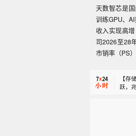
天数智芯是国
训练GPU、A
收入实现高增
司2026至2
市销率（PS）
乙二醇
【存
跃，
深证成
科科
44点
乙二醇
【存
跃，