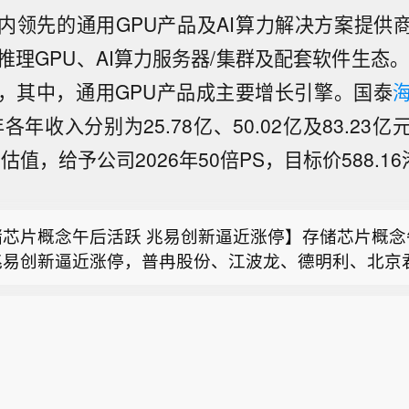
内领先的通用GPU产品及AI算力解决方案提供商
I推理GPU、AI算力服务器/集群及配套软件生态。
，其中，通用GPU产品成主要增长引擎。国泰
8年各年收入分别为25.78亿、50.02亿及83.23
估值，给予公司2026年50倍PS，目标价588.1
连续主力合约日内涨5%，现报4814.00元。
储芯片概念午后活跃 兆易创新逼近涨停】存储芯片概念
兆易创新逼近涨停，普冉股份、江波龙、德明利、北京
指涨2.01%，现报14393.720点；上证指数涨0.71%，现
技、佰维存储、香农芯创跟涨。
；创业板指涨2.78%，现报3613.465点。
连续主力合约日内涨5%，现报4814.00元。
储芯片概念午后活跃 兆易创新逼近涨停】存储芯片概念
兆易创新逼近涨停，普冉股份、江波龙、德明利、北京