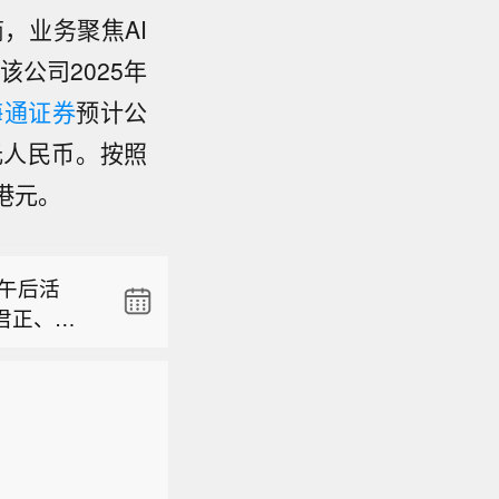
，业务聚焦AI
该公司2025年
海通证券
预计公
亿元人民币。按照
6港元。
午后活
君正、朗
报3928.0
午后活
君正、朗