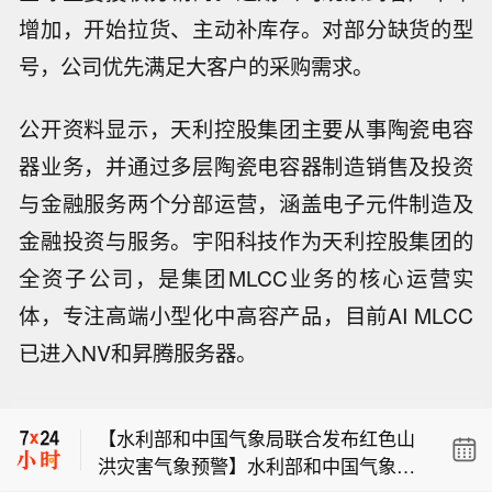
增加，开始拉货、主动补库存。对部分缺货的型
号，公司优先满足大客户的采购需求。
公开资料显示，天利控股集团主要从事陶瓷电容
器业务，并通过多层陶瓷电容器制造销售及投资
与金融服务两个分部运营，涵盖电子元件制造及
金融投资与服务。宇阳科技作为天利控股集团的
全资子公司，是集团MLCC业务的核心运营实
体，专注高端小型化中高容产品，目前AI MLCC
【中央气象台继续发布台风红色预警】
已进入NV和昇腾服务器。
中央气象台8月9日18时继续发布台风红
【中央气象台发布渍涝风险气象警报】
色预警：9日20时至10日20时，黄海南
中央气象台8月9日18时发布渍涝风险气
部、东海大部及钓鱼岛附近海域、台湾
【水利部和中国气象局联合发布红色山
象警报：受强降雨的影响，预计8月9日
以东洋面、巴士海峡、台湾海峡、南海
洪灾害气象预警】水利部和中国气象局
20时至10日20时，江苏南部、上海、浙
大部以及长江口区、杭州湾、江苏沿
【中央气象台继续发布台风红色预警】