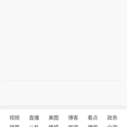
9人受伤。此外，日托米尔、尼古拉耶
属、贵金属、战略小金属等）、机械设
方对此暂无回应。（央视新闻）
夫、基辅等也受到袭击影响。泽连斯基
备。
称，俄军本周实施高强度饱和空袭。统
计显示，俄军累计发射各类导弹61枚，
其中弹道导弹56枚，出动攻击型无人机
超1560架，投掷航空炸弹1540枚。俄
方对此暂无回应。（央视新闻）
视频
直播
美图
博客
看点
政务