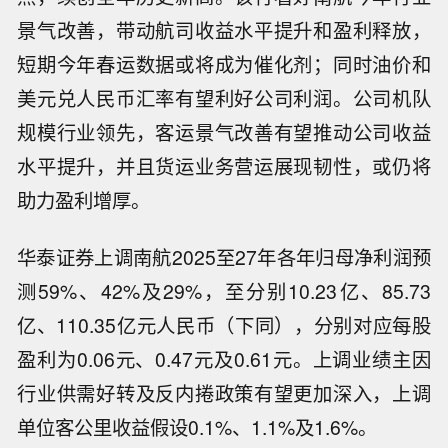
景气改善，带动航司收益水平提升和盈利释放，
短期今年春运数据或将成为催化剂；同时油价和
美元兑人民币汇率有望利好公司利润。公司机队
规模行业领先，客运景气改善有望推动公司收益
水平提升，并且货运业务营运展现韧性，或仍将
助力盈利增厚。
华泰证券上调南航2025至27年各年归母净利润预
测59%、42%及29%，至分别10.23亿、85.73
亿、110.35亿元人民币（下同），分别对应每股
盈利为0.06元、0.47元及0.61元。上调业绩主因
行业供需好转及反内捲政策有望更加深入，上调
【中信建投： 目前大盘 “W型底部” 已经
单位客公里收益假设0.1%、1.1%及1.6%。
形成，前期担忧明显缓解，修复行情如