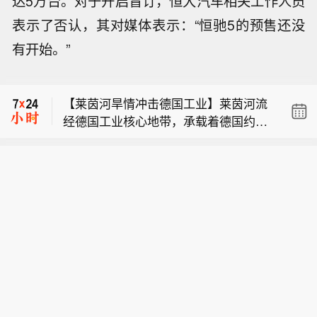
达5万台。
对于开启盲订，恒大
汽车相关工作人员
表示了否认，其对媒体表示：“恒驰5的预售还没
美国官员：该行政令扩大了不享有出生
有开始。”
地公民权的人员范围，特此禁止生育旅
特朗普：大力度、更严厉地打击生育旅
游。
游。
【莱茵河旱情冲击德国工业】莱茵河流
经德国工业核心地带，承载着德国约8
美国官员：该行政令扩大了不享有出生
0%的内河航运量。受高温干旱影响，近
地公民权的人员范围，特此禁止生育旅
期莱茵河水位持续走低。德国联邦水路
特朗普：大力度、更严厉地打击生育旅
游。
与航运管理局数据显示，6日，莱茵河
游。
咽喉要道——考布河段通航水深已打破
2018年创下的历史最低纪录。同一天，
德国交通部长斯特芬·比尔格召集企业高
管、航运公司及港口负责人磋商对策。
他表示，短期将研究保障运输的方案，
长期则包括疏浚航道、改善航运条件
等。德国商业银行等机构也警告，若水
位继续下降，德国内河航运成本可能继