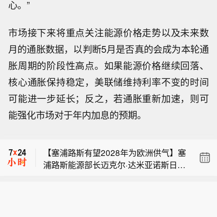
心。”
市场接下来将重点关注能源价格走势以及未来数
月的通胀数据，以判断5月是否真的会成为本轮通
胀周期的阶段性高点。如果能源价格继续回落、
核心通胀保持稳定，美联储维持利率不变的时间
可能进一步延长；反之，若通胀重新加速，则可
【杠杆ETF规模激增放大市场波动，华
能强化市场对于年内加息的预期。
尔街日内动量交易迎爆发式增长】随着
【无人机威胁增多 德国新建机构研究应
杠杆ETF资产规模的爆炸式增长，其每
对】德国莱比锡机场发现搭载爆炸物的
日机械性再平衡机制正显著放大市场波
【塞浦路斯有望2028年为欧洲供气】塞
无人机后，内政部长亚历山大·多布林特
动，进而为华尔街日内动量交易策略创
浦路斯能源部长迈克尔·达米亚诺斯日前
宣布该国将新建一所无人机安全研究机
造了新的获利途径。当前，半导体等科
【杠杆ETF规模激增放大市场波动，华
接受美国媒体采访时说，塞浦路斯有望
构，以应对这类威胁。据德国《星期日
技板块已成为此类短期趋势交易的核心
尔街日内动量交易迎爆发式增长】随着
最早于2028年3月起向欧洲供应东地中
图片报》9日报道，这一新机构位于德
领域。杠杆ETF的运作机制决定了其具
【无人机威胁增多 德国新建机构研究应
杠杆ETF资产规模的爆炸式增长，其每
海地区出产的天然气。达米亚诺斯告诉
国东部萨克森-安哈尔特州的德国航空航
有天然的顺周期特征。为维持既定杠杆
对】德国莱比锡机场发现搭载爆炸物的
日机械性再平衡机制正显著放大市场波
美联社，乌克兰危机和中东战事令全球
天中心试验机场，将于本月18日成立。
倍数，此类基金在市场上涨时必须追加