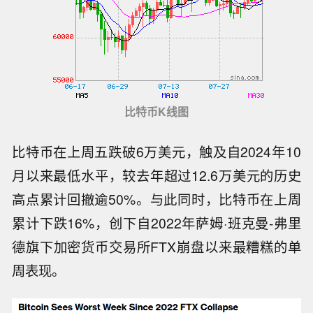
比特币K线图
比特币在上周五跌破6万美元，触及自2024年10
月以来最低水平，较去年超过12.6万美元的历史
高点累计回撤逾50%。与此同时，比特币在上周
累计下跌16%，创下自2022年萨姆·班克曼-弗里
德旗下加密货币交易所FTX崩盘以来最糟糕的单
周表现。