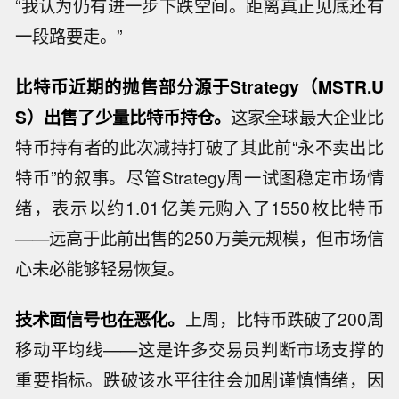
“我认为仍有进一步下跌空间。距离真正见底还有
一段路要走。”
比特币近期的抛售部分源于Strategy（MSTR.U
S）出售了少量比特币持仓。
这家全球最大企业比
特币持有者的此次减持打破了其此前“永不卖出比
特币”的叙事。尽管Strategy周一试图稳定市场情
绪，表示以约1.01亿美元购入了1550枚比特币
——远高于此前出售的250万美元规模，但市场信
心未必能够轻易恢复。
技术面信号也在恶化。
上周，比特币跌破了200周
移动平均线——这是许多交易员判断市场支撑的
重要指标。跌破该水平往往会加剧谨慎情绪，因