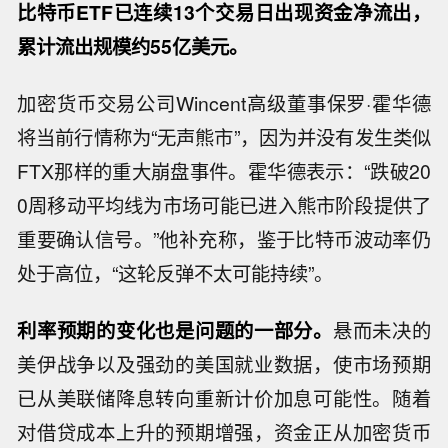
比特币ETF已连续13个交易日出现资金净流出，
累计流出规模约55亿美元。
加密货币交易公司Wincent高级董事保罗·霍华德
将当前行情称为“无声熊市”，因为并没有发生类似
FTX那样的重大崩盘事件。霍华德表示：“跌破20
0周移动平均线为市场可能已进入熊市阶段提供了
重要确认信号。”他补充称，鉴于比特币波动率仍
处于高位，“这轮反弹不太可能持续”。
利率预期的变化也是问题的一部分。
悬而未决的
美伊战争以及强劲的美国就业数据，使市场预期
已从美联储降息转向重新计价加息可能性。随着
对借贷成本上升的预期增强，资金正从加密货币