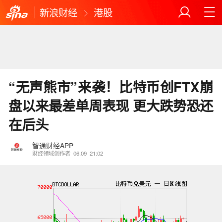
新浪财经
港股
“无声熊市”来袭！比特币创FTX崩
盘以来最差单周表现 更大跌势恐还
在后头
智通财经APP
财经领域创作者
06.09
21:02