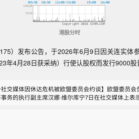
港股分时
175）发布公告，于2026年6月9日因关连实
23年4月28日获采纳）行使认股权而发行9000
食品监管机构警告帝亚吉欧，其宣称一款本土威士忌品牌
桶熟成”具有误导性。
分社交媒体因休达危机被欧盟委员会约谈】欧盟委员会
等事务的执行副主席汉娜·维尔库宁7日在社交媒体上表
斯国防部消息称，俄军已攻占乌克兰哈尔科夫州的伊万
天就西班牙飞地休达局势约谈短视频平台TikTok和美
ta），要求平台在危机期间加强内容监测并采取果断措
食品监管机构警告帝亚吉欧，其宣称一款本土威士忌品牌
在社交媒体平台X上说，在危机情况下，社交媒体平台
桶熟成”具有误导性。
动，维护数字空间完整性。她表示，平台应加强对相关
分社交媒体因休达危机被欧盟委员会约谈】欧盟委员会