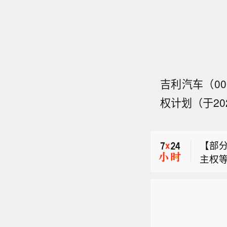
吉利汽车（00
权计划（于20
印度
橡木
【部
主权
俄罗
员会当
（Me
印度
库宁
橡木
取行
【部