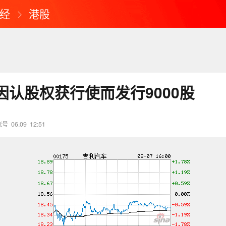
经
港股
因认股权获行使而发行9000股
账号
06.09
12:51