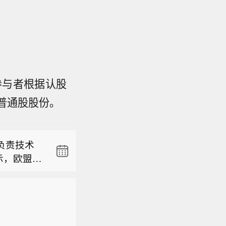
体参与者根据认股
股普通股股份。
“经美国
负责技术
示，欧盟委
尼夫卡。
国元公司
施。 维尔
“经美国
必须果断采
内容的监
负责技术