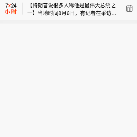
【特朗普说很多人称他是最伟大总统之
鄱阳湖水位快速下降。截至8月8日8
理局称，由于无人机和弹道导弹威胁，
一】当地时间8月6日，有记者在采访美
时，鄱阳湖标志性水文站星子站水位下
基辅市拉响防空警报。该部门还称，基
【乌称基辅市拉响防空警报 俄称多地有
国总统特朗普时提出，如果民主党人在
降至13.97米，较昨日下降0.13米，鄱
辅一处燃料库起火，但未说明具体原
导弹来袭】乌克兰空军8日在社交媒体
中期选举后控制国会众议院，可能会再
阳湖湖口站水位下降至13.84米，湖区
因。据俄罗斯方面8日凌晨消息，俄罗
【鄱阳湖水位持续下降 跌破14米】受近
称，乌克兰首都基辅，以及敖德萨州等
次试图弹劾他，特朗普表示，“很多人说
两岸退水痕迹明显。（央视新闻）
斯萨马拉州、萨拉托夫州等多地有导弹
期持续高温天气影响，我国最大淡水湖
多地有无人机来袭风险。基辅市军事管
我是有史以来最伟大的总统之一”。记者
来袭风险。今天已有十多个俄罗斯机场
鄱阳湖水位快速下降。截至8月8日8
理局称，由于无人机和弹道导弹威胁，
表示“民主党人可没这么说”，特朗普则
暂停航班起降。
时，鄱阳湖标志性水文站星子站水位下
基辅市拉响防空警报。该部门还称，基
回应说，民主党人不这么说，但能看到
降至13.97米，较昨日下降0.13米，鄱
辅一处燃料库起火，但未说明具体原
自己的政绩。特朗普表示，现在美国获
阳湖湖口站水位下降至13.84米，湖区
因。据俄罗斯方面8日凌晨消息，俄罗
得的投资比历史上任何时期都多，比任
两岸退水痕迹明显。（央视新闻）
斯萨马拉州、萨拉托夫州等多地有导弹
何国家都多，投资额无人能及。他强
来袭风险。今天已有十多个俄罗斯机场
调，美国现在真的正处于黄金时代。
暂停航班起降。
（CCTV国际时讯）