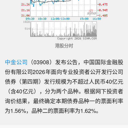
港股分时
中金公司
（03908）发布公告，中国国际金融股
份有限公司2026年面向专业投资者公开发行公司
债券（第四期）发行规模为不超过人民币40亿元
（含40亿元），分为两个品种。根据网下投资者
询价结果，最终确定本期债券品种一的票面利率
【乌称基辅市拉响防空警报 俄称多地有
为1.56%，品种二的票面利率为1.62%。
导弹来袭】乌克兰空军8日在社交媒体
【鄱阳湖水位持续下降 跌破14米】受近
称，乌克兰首都基辅，以及敖德萨州等
期持续高温天气影响，我国最大淡水湖
多地有无人机来袭风险。基辅市军事管