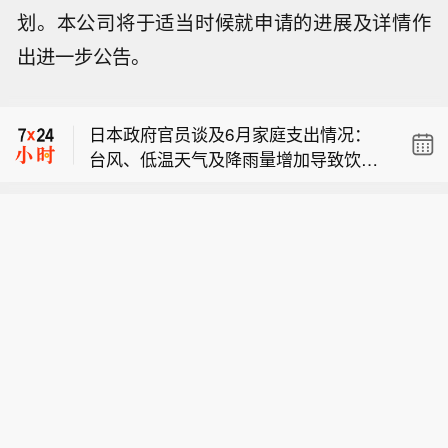
划。本公司将于适当时候就申请的进展及详情作
出进一步公告。
【日本6月家庭消费意外下滑】日本政
府周五公布数据显示，6月家庭消费同
日本政府官员谈及6月家庭支出情况：
比意外走低，连续第七个月出现下降。
台风、低温天气及降雨量增加导致饮
日本总务省数据显示，家庭消费支出同
【深圳二手豪宅成交回暖】今年以来，
料、外出就餐支出下降。
比下降3.3%，市场预期中值为增长
深圳豪宅市场热度持续攀升。除了多个
1%。经季节调整后，家庭消费环比下降
【日本6月家庭消费意外下滑】日本政
豪宅新房项目持续热销，二手房市场上
6.4%，而市场预估为下降3.1%。该指
府周五公布数据显示，6月家庭消费同
的豪宅成交也明显回暖。深圳贝壳研究
标将成为日本央行考量最早于9月是否
日本政府官员谈及6月家庭支出情况：
比意外走低，连续第七个月出现下降。
院监测显示，7月总价1500万元以上二
加息的重要参考依据。日本厚生劳动省
台风、低温天气及降雨量增加导致饮
日本总务省数据显示，家庭消费支出同
手豪宅签约量同比增长11%，达到近6
本周公布的数据显示，6月实际工资同
料、外出就餐支出下降。
比下降3.3%，市场预期中值为增长
年来的峰值。与此同时，总价千万级二
比增长1.6%，实现连续第六个月上涨。
1%。经季节调整后，家庭消费环比下降
手房成交均价为101504元/平方米，环
6.4%，而市场预估为下降3.1%。该指
比上涨5.7%，同比上涨8.4%。深圳贝
标将成为日本央行考量最早于9月是否
壳研究院院长肖小平指出，深圳楼市“4·
加息的重要参考依据。日本厚生劳动省
29新政”降低核心区购房门槛后，本地高