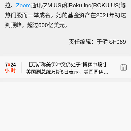
拉、
Zoom
通讯(ZM.US)和Roku Inc(ROKU.US)等
热门股而一举成名。她的基金资产在2021年初达
到顶峰，超过600亿美元。
印度总理莫迪办公室：莫迪与美国副总
责任编辑：于健 SF069
统万斯通话，双方回顾印美战略伙伴关
【美军称已迫使53艘商船改变航线】当
系取得的进展，就地区及全球局势交换
地时间8月8日，美国中央司令部表示，
意见。
【万斯称美伊冲突仍处于“博弈中段”】
美国海军人员在“林肯”号航母上对F/A-1
美国副总统万斯8日表示，美国同伊朗
8“超级大黄蜂”战机进行维护，以确保航
印度总理莫迪办公室：莫迪与美国副总
正在对话，美伊冲突仍处于“博弈中
母打击群的装备保持战备状态，继续严
统万斯通话，双方回顾印美战略伙伴关
段”。万斯当天在接受美国福克斯新闻频
格执行对伊朗的海上封锁。截至当天，
【美军称已迫使53艘商船改变航线】当
系取得的进展，就地区及全球局势交换
道采访时说，美伊冲突还没有结束，“但
美军已使53艘商船改道，使2艘船只丧
地时间8月8日，美国中央司令部表示，
意见。
显然已不在开局阶段，而是进入了中局
失航行能力，并登临检查了2艘船只。
美国海军人员在“林肯”号航母上对F/A-1
阶段”。他称，美国正在综合运用外交、
此外，美军还允许30多艘运载人道主义
8“超级大黄蜂”战机进行维护，以确保航
经济和军事等一系列手段，以确保最终
援助物资的船只通过封锁区。
母打击群的装备保持战备状态，继续严
取得最好结果。（新华社）
格执行对伊朗的海上封锁。截至当天，