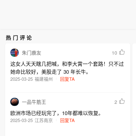
美军已使53艘商船改道，使2艘船只丧
失航行能力，并登临检查了2艘船只。
此外，美军还允许30多艘运载人道主义
援助物资的船只通过封锁区。
热门评论
10
朱门鹿友
这女人天天瞎几把喊，和李大霄一个套路！只不过
她命比较好，美股走了 30 年长牛。
2025-03-25
福建福州
回复TA
2
一品牛筋王
欧洲市场已经玩完了，10年都难以恢复。
2025-03-25
江苏南京
回复TA