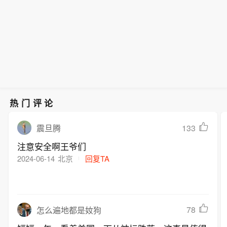
意见。
军没有蓄意向保加利亚方向发射任何装
备。季希说，乌方正在核实事件的全部
情况和相关技术事实，并愿与保加利亚
方面开展合作，以查明事件细节。
热门评论
133
震旦腾
注意安全啊王爷们
2024-06-14
北京
回复TA
78
怎么遍地都是奻狗