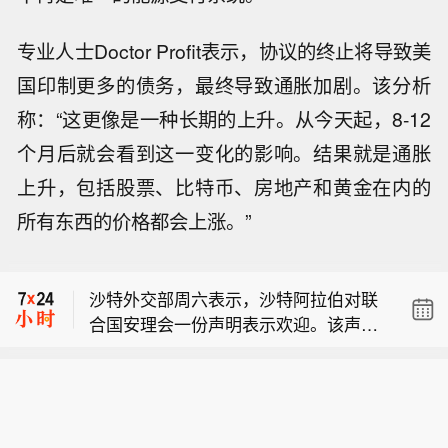
专业人士Doctor Profit表示，协议的终止将导致美
国印制更多的债务，最终导致通胀加剧。该分析
称：“这更像是一种长期的上升。从今天起，8-12
个月后就会看到这一变化的影响。结果就是通胀
上升，包括股票、比特币、房地产和黄金在内的
【乌外交部：乌无意向保加利亚方向发
所有东西的价格都会上涨。”
射任何装备】乌克兰外交部发言人季希
印度总理莫迪办公室：莫迪与美国副总
8日表示，乌克兰方面正与保加利亚保
统万斯通话，双方回顾印美战略伙伴关
持密切联系，以查明当天一架无人机在
沙特外交部周六表示，沙特阿拉伯对联
系取得的进展，就地区及全球局势交换
保加利亚坠落的具体情况。他强调，乌
合国安理会一份声明表示欢迎。该声明
意见。
军没有蓄意向保加利亚方向发射任何装
【乌外交部：乌无意向保加利亚方向发
谴责胡塞武装自7月13日起针对沙特的
备。季希说，乌方正在核实事件的全部
射任何装备】乌克兰外交部发言人季希
导弹袭击，以及7月22日以来针对商船
情况和相关技术事实，并愿与保加利亚
印度总理莫迪办公室：莫迪与美国副总
8日表示，乌克兰方面正与保加利亚保
的袭击。
方面开展合作，以查明事件细节。
统万斯通话，双方回顾印美战略伙伴关
持密切联系，以查明当天一架无人机在
系取得的进展，就地区及全球局势交换
保加利亚坠落的具体情况。他强调，乌