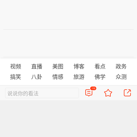
视频
直播
美图
博客
看点
政务
搞笑
八卦
情感
旅游
佛学
众测
119
说说你的看法
首页
导航
反馈
登录
Sina.cn(京ICP证000007)
2026-08-09 03:03