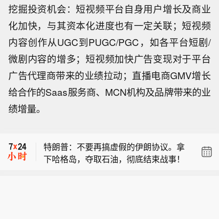
挖掘投资机会：短视频平台自身用户增长及商业
化加快，与其资本化进度也有一定关联；短视频
内容创作从UGC到PUGC/PGC，如各平台短剧/
微剧内容的增多；短视频加快广告变现对于平台
广告代理商带来的业绩拉动；直播电商GMV增长
给合作的Saas服务商、MCN机构及品牌带来的业
美军中央司令部：截至8月8日，美军中
绩增量。
央司令部已迫使53艘商船改道、瘫痪2
也门政府武装部队：胡塞武装再度使用
艘船只、登船检查2艘。美军同时准许
弹道导弹袭击马里卜市、周边区域以及
近35艘船只携带人道主义援助物资穿越
特朗普：不要再搞虚假的伊朗协议。拿
难民营。
封锁区域。
下哈格岛，夺取石油，彻底结束战事！
美军中央司令部：截至8月8日，美军中
央司令部已迫使53艘商船改道、瘫痪2
也门政府武装部队：胡塞武装再度使用
艘船只、登船检查2艘。美军同时准许
弹道导弹袭击马里卜市、周边区域以及
近35艘船只携带人道主义援助物资穿越
难民营。
封锁区域。