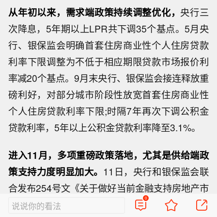
从年初以来，需求端政策持续调整优化，
央行三
次降息，5年期以上LPR共下调35个基点。5月央
行、银保监会明确首套住房商业性个人住房贷款
利率下限调整为不低于相应期限贷款市场报价利
率减20个基点。9月末央行、银保监会接连释放重
磅利好，对部分城市阶段性放宽首套住房商业性
个人住房贷款利率下限;时隔7年再次下调公积金
贷款利率，5年以上公积金贷款利率降至3.1%。
进入11月，多项重磅政策落地，尤其是供给端政
策支持力度明显加大。
11日，央行和银保监会联
合发布254号文《关于做好当前金融支持房地产市
0
场平稳健康发展工作的通知》，涉及保持房地产
说说你的看法