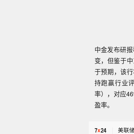
中金发布研报
变，但鉴于中
于预期，该行将
持跑赢行业评
率），对应46
盈率。
美联
美联