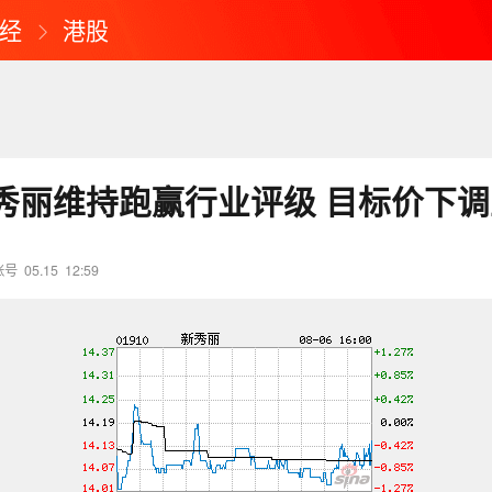
经
港股
秀丽维持跑赢行业评级 目标价下调
账号
05.15
12:59