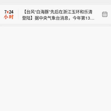
挖掘机出口占比达61%，同比增逾两
要求撤稿追责】欧菲光公告称，个别媒
成。中国工程机械工业协会数据显示，
【台风“白海豚”先后在浙江玉环和乐清
体报道质疑实控人蔡荣军向新菲光、新
2026年7月，挖掘机主要制造企业销售
登陆】据中央气象台消息，今年第13号
思考利益输送，经核查为不实内容。公
各类挖掘机19521台，同比增长13.
【61%！7月挖掘机出口占比再破纪
台风“白海豚”（强台风级）的中心于9日
司与二者研发、经营独立，关联交易定
9%。这一增速虽较6月的35.3%有所回
录，出海持续释放增长动能】7月国内
17时30分前后在浙江省台州玉环市坎门
价公允。近三年与新菲光仅2023年有12
落，但行业整体向好的势头并未改变。
【欧菲光：澄清实控人利益输送传闻 已
挖掘机出口占比达61%，同比增逾两
街道沿海登陆，登陆时中心附近最大风
3.48万元出租厂房交易；与新思考的关
其中，国内销量7608台，同比增长4.1
要求撤稿追责】欧菲光公告称，个别媒
成。中国工程机械工业协会数据显示，
力有14级（42米/秒），中心最低气压
联交易属正常经营所需。公司已要求媒
3%；出口11913台，同比增长21.2%。
体报道质疑实控人蔡荣军向新菲光、新
2026年7月，挖掘机主要制造企业销售
为945百帕。登陆玉环后，“白海豚”（台
体撤稿，停止传播并报案追责。
出口占比达到61%。
思考利益输送，经核查为不实内容。公
各类挖掘机19521台，同比增长13.
风级）的中心于9日18时40分前后在温
司与二者研发、经营独立，关联交易定
9%。这一增速虽较6月的35.3%有所回
州乐清市翁垟街道沿海二次登陆。 浙江
价公允。近三年与新菲光仅2023年有12
落，但行业整体向好的势头并未改变。
省气象台提醒，台风“白海豚”登陆后将
3.48万元出租厂房交易；与新思考的关
其中，国内销量7608台，同比增长4.1
贯穿浙江，强风暴雨范围广、影响时间
联交易属正常经营所需。公司已要求媒
3%；出口11913台，同比增长21.2%。
长，可能引发山洪、地质灾害、中小河
体撤稿，停止传播并报案追责。
出口占比达到61%。
流洪水和城市积涝等次生灾害，需全力
做好台风灾害防御。(新华社)