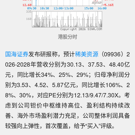
港股分时
国海证券
发布研报称，预计
稀美资源
（09936）2
026-2028年营收分别为30.13、37.53、48.40亿
元，同比增长34%、25%、29%；归母净利润分
别为3.53、4.52、5.87亿元，同比增长106%、2
8%、30%，对应PE分别为12.13/9.47/7.30X。考
虑到公司钽价中枢维持高位、盈利结构持续改
善、海外市场盈利潜力充足，公司整体利润具备
【61%！7月挖掘机出口占比再破纪
较强向上弹性，首次覆盖，给予“买入”评级。
录，出海持续释放增长动能】7月国内
【欧菲光：澄清实控人利益输送传闻 已