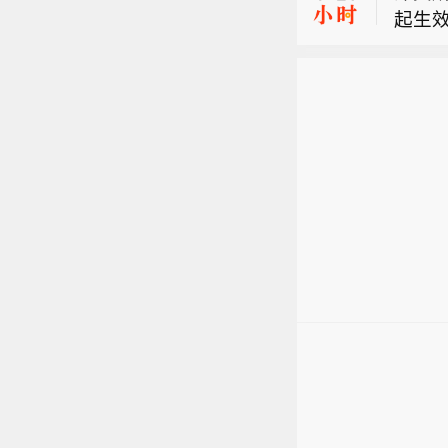
起生
据英
日元
据英
交易
贝森