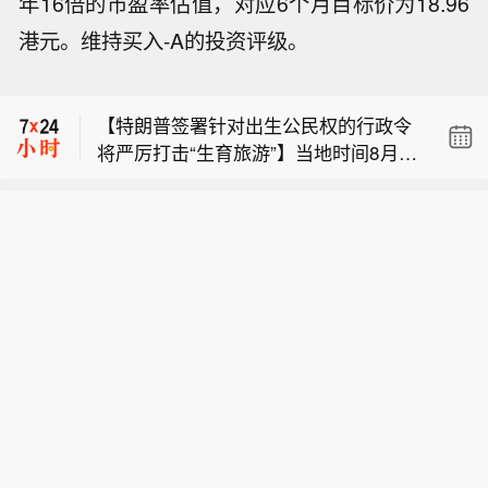
年16倍的市盈率估值，对应6个月目标价为18.96
港元。维持买入-A的投资评级。
沙特官员：任何预谋袭击的目的或许是
“破坏” 缓和局势及外交努力。
【特朗普签署针对出生公民权的行政令
将严厉打击“生育旅游”】当地时间8月6
沙特官员：已披露的威胁信号或表明伊
日，美国总统特朗普在白宫签署两项行
朗内部存在 “权力斗争”，但未提供相关
政令，重点打击商业化“生育旅游”，并
沙特官员：任何预谋袭击的目的或许是
证据。
进一步限制部分在美国出生儿童自动获
“破坏” 缓和局势及外交努力。
得公民身份的范围。 特朗普表示，政府
【特朗普签署针对出生公民权的行政令
将对通过酒店等机构组织赴美生子的“生
将严厉打击“生育旅游”】当地时间8月6
育旅游”产业展开更大规模、更强力的执
日，美国总统特朗普在白宫签署两项行
法行动。 特朗普称，出生公民权制度长
政令，重点打击商业化“生育旅游”，并
期被滥用，“生育旅游”已经发展成一门
进一步限制部分在美国出生儿童自动获
生意。他声称，每年可能有“数十万人”
得公民身份的范围。 特朗普表示，政府
通过相关方式让子女取得美国公民身
将对通过酒店等机构组织赴美生子的“生
份，并举例称，有人曾以家庭名义携带
育旅游”产业展开更大规模、更强力的执
数十名儿童参与相关安排。 特朗普还表