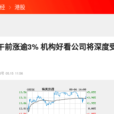
经
港股
午前涨逾3% 机构好看公司将深度
账号
05.15
11:56