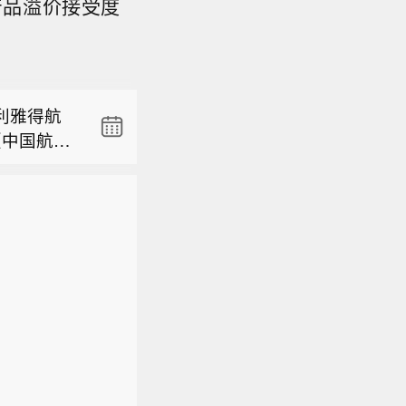
产品溢价接受度
安莎社报
座主要城
利雅得航
对全部监测
（中国航
着持续的
货黄金盘中
与中国之
健康构成
货价格也
代航空零
本轮高温
安莎社报
消费市
支持利雅
。意大利
座主要城
财经记者8
首席商务
，其他主
利雅得航
对全部监测
100元/
增长市场之
意大利正处
（中国航
着持续的
的抢购潮
。” 中国
死亡。高
与中国之
健康构成
波动，投
态系统，
为明显。
代航空零
本轮高温
。与此同
意大利野火
支持利雅
。意大利
央视财经）
首席商务
，其他主
增长市场之
意大利正处