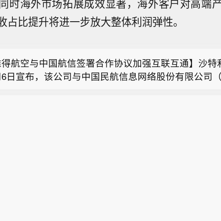
同时海外市场拓展成效显著，海外客户对高端
收占比提升将进一步放大整体利润弹性。
大利首次对全部监测城市发布高温红色预警】据意大利
受持续热浪影响，意大利卫生部纳入高温监测的全国27
雅得航空与中国航信签署合作协议加强互联互通】沙特
日全部处于最高等级的红色预警状态。这是意大利首次
司6日宣布，该公司与中国民航信息网络股份有限公司
发布高温红色预警。 意大利卫生部表示，红色预警意味
贝金价两天涨了近50元】6日，国际金价持续上涨，现
近日签署分销合作协议，以进一步深化合作，加强沙特
紧急状态，不仅会对老年人、慢性病患者等脆弱群体的
破每盎司4300美元关口，创下七周以来新高。黄金期
航空互联互通。 根据协议，双方将围绕全渠道分销、现
，也可能对健康人群造成影响。 意大利气象部门预计，
大利首次对全部监测城市发布高温红色预警】据意大利
此前几个交易日的涨势。金价波动直接传导至国内黄金
数字化创新及未来旅客体验等领域开展合作。此协议还
将持续至少10天，部分地区最高气温将达到40摄氏度
受持续热浪影响，意大利卫生部纳入高温监测的全国27
深圳水贝黄金市场的批发报价这两天也应声上调。央视
空持续拓展包括中国在内的国际航线网络。 利雅得航空
部发布的预警信息显示，除意大利北部城市博尔扎诺外
雅得航空与中国航信签署合作协议加强互联互通】沙特
日全部处于最高等级的红色预警状态。这是意大利首次
下午在深圳水贝市场看到，足金999首饰金的批发报价在1
森特·科斯特表示：“中国是利雅得航空最具战略意义的
市预计7日仍将处于红色预警状态。 安莎社的报道说，
司6日宣布，该公司与中国民航信息网络股份有限公司
发布高温红色预警。 意大利卫生部表示，红色预警意味
右，比两天前上涨了近50元。记者了解到，与年初掀起
此次合作将为旅客带来更加个性化、无缝衔接的预订体验
年夏季以来的第四轮大范围热浪。持续高温已造成多人
近日签署分销合作协议，以进一步深化合作，加强沙特
紧急状态，不仅会对老年人、慢性病患者等脆弱群体的
，当下消费者的购金逻辑正在发生明显变化。面对金价
董事长江波表示，期待双方深化合作，协同共建数字生
加干旱和野火对经济活动造成冲击，农业受到的影响尤
航空互联互通。 根据协议，双方将围绕全渠道分销、现
，也可能对健康人群造成影响。 意大利气象部门预计，
普遍趋于保守，而婚庆刚需和保值型消费成为市场主力
推动航空新零售与新分销模式的发展。(新华社)
自然基金会5日发布的一份报告显示，今年夏季以来，
数字化创新及未来旅客体验等领域开展合作。此协议还
将持续至少10天，部分地区最高气温将达到40摄氏度
金回收和以旧换新业务呈现出明显的“冷热不均”。 （
面积已达约7万公顷。(新华社)
空持续拓展包括中国在内的国际航线网络。 利雅得航空
部发布的预警信息显示，除意大利北部城市博尔扎诺外
森特·科斯特表示：“中国是利雅得航空最具战略意义的
市预计7日仍将处于红色预警状态。 安莎社的报道说，