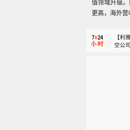
值领域升级。
更高，海外营
【意
道，
【利
市6
空公
城市
【水
信）
高温
一度突
间的
威胁
【意
延续
售、
天气仍
道，
场，
得航
卫生
【利
市6
月6日
官文
要城
空公
城市
克左
一。
于今
信）
高温
相比
航信
温叠
间的
威胁
资客
共同
世界
售、
天气仍
时，黄
的过火
得航
卫生
官文
要城