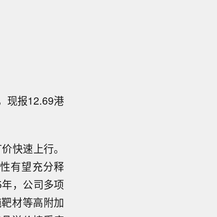
现报12.69港
矿价快速上行。
性有望充分释
5年，公司多项
纯靶材等高附加