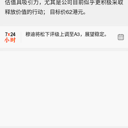
估值具吸引力，尤其是公司目前似乎更积极采取
释放价值的行动； 目标价62港元。
【英国监管机构正着手制定代币化黄金
框架】英国《金融时报》不具名援引知
穆迪将松下评级上调至A3，展望稳定。
情人士报道，英国监管机构正着手制定
代币化黄金监管框架，作为推动金融市
【上海青浦区启动防汛防台Ⅰ级响应，
场数字化以及维护伦敦全球黄金交易中
青浦南门水位已达3.84米】从上海青浦
心地位计划的一部分。英国金融行为监
【英国监管机构正着手制定代币化黄金
区获悉，目前上海青浦南门水位已达3.8
管局已就代币化黄金的监管方式与行业
框架】英国《金融时报》不具名援引知
4米，超保证水位，根据《青浦区防汛
机构展开讨论，其中包括多家大型银
穆迪将松下评级上调至A3，展望稳定。
情人士报道，英国监管机构正着手制定
防台专项应急预案》，经区政府同意，
行。未来数月，监管部门预计将宣布制
代币化黄金监管框架，作为推动金融市
区防汛专项指挥部决定于2026年8月10
定这一领域监管标准的相关计划。
场数字化以及维护伦敦全球黄金交易中
日11时10分将全区防汛防台II级响应更
心地位计划的一部分。英国金融行为监
新为全区防汛防台Ⅰ级响应行动。请各
管局已就代币化黄金的监管方式与行业
街镇、各单位做好应对防范工作，做好
机构展开讨论，其中包括多家大型银
人员转移安置、社会面保安全工作。当
行。未来数月，监管部门预计将宣布制
前，上海青浦区高挂大风橙色预警、暴
定这一领域监管标准的相关计划。
雨橙色预警。（澎湃）