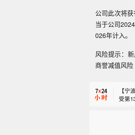
公司此次将获
当于公司20
026年计入。
【宁
受第1
风险提示：新
【中
运行
商誉减值风险
8日
响情
【交
（台
于宁
通运输
预计，
航、
【宁
风级）
福建
间参
受第1
公里的
海、
可留
【中
运行
向移
到大
月8日
8日
响情
地有
度向
（台
于宁
沿海、
一带
预计，
航、
云南