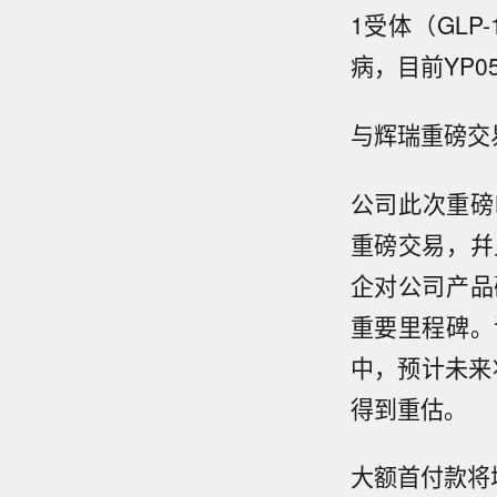
1受体（GL
病，目前YP0
与辉瑞重磅交
公司此次重磅
重磅交易，幷
企对公司产品
重要里程碑。
中，预计未来
得到重估。
大额首付款将