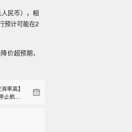
元人民币），相
行预计可能在2
取消率高】
起停止航班
谈降价超预期，
三级】8月
动态和影
气象灾害
航班集中
日9时，交
央气象台
航、南
豚”（强台
浙江舟山到
天，截止时
取消率高】
向约520
、浙江、上
知，旅客
起停止航班
向偏西方
后有暴雨
央气象台8
三级】8月
动态和影
山区等局
5公里的速
气象灾害
航班集中
海、台湾
到福建福鼎
央气象台
航、南
外，海南、
浙江舟山到
天，截止时
性大到暴