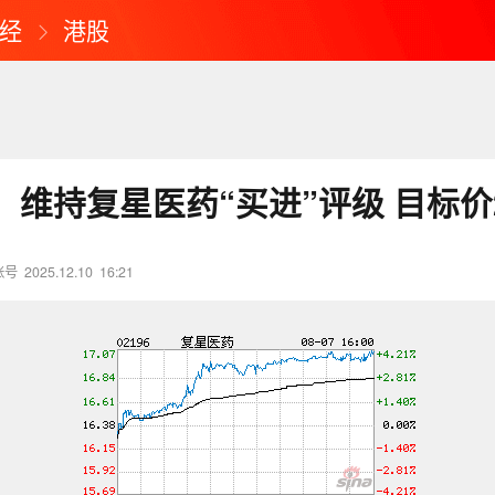
经
港股
维持复星医药“买进”评级 目标价2
账号
2025.12.10
16:21