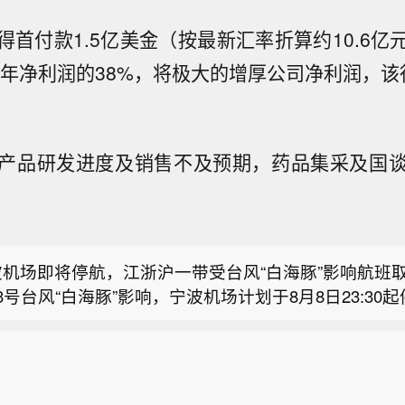
得首付款1.5亿美金（按最新汇率折算约10.6亿
24年净利润的38%，将极大的增厚公司净利润，该
波机场即将停航，江浙沪一带受台风“白海豚”影响航班
3号台风“白海豚”影响，宁波机场计划于8月8日23:30
产品研发进度及销售不及预期，药品集采及国
国气象局升级调整应急响应为（台风、暴雨、强对流）
，8月9日全天继续停航，后续恢复运行时间将根据台风
9时，经综合研判和应急会商，中国气象局升级调整重大
况另行公告。界面新闻从各航司获悉，目前受台风影响
通运输部启动台风二级防御响应】据交通运输部，8月8
风）四级应急响应为（台风、暴雨、强对流）三级。中
波、温州、台州、杭州、上海一带。目前包括国航、东
部将台风防御响应提升至二级。今年第13号台风“白海
今年第13号台风“白海豚”将于9日晚上至10日早晨在
海航、春秋航空、吉祥航空等航司均针对8月7日(含当
波机场即将停航，江浙沪一带受台风“白海豚”影响航班
的中心今天（8日）9点钟位于距离浙江省温州市偏东方
福鼎一带沿海登陆，8日至12日，台湾岛、福建中北部
考各航司公告)前购买的客票发布了航班免手续费退改通
3号台风“白海豚”影响，宁波机场计划于8月8日23:30
东海南部海面上，预计将以每小时10—15公里的速度
江西、江苏、安徽中南部、湖北东部、湖南东部等地先
意相关航司App消息，选择取消或变更至相近航班。中
国气象局升级调整应急响应为（台风、暴雨、强对流）
，8月9日全天继续停航，后续恢复运行时间将根据台风
动，强度变化不大或略有增强。
暴雨，其中浙江中东部、福建东北部、安徽南部及大别
06时发布台风橙色预警，预计“白海豚”将以每小时10-1
9时，经综合研判和应急会商，中国气象局升级调整重大
况另行公告。界面新闻从各航司获悉，目前受台风影响
特大暴雨，东海大部、杭州湾、浙江沿海、福建北部沿
西偏北方向移动，将于9日夜间至10日早晨在浙江舟山
风）四级应急响应为（台风、暴雨、强对流）三级。中
波、温州、台州、杭州、上海一带。目前包括国航、东
台湾以东洋面的风力有9至11级，阵风12至13级。此
沿海登陆。
今年第13号台风“白海豚”将于9日晚上至10日早晨在
海航、春秋航空、吉祥航空等航司均针对8月7日(含当
、贵州、重庆、河北、河南、四川等地部分地区有分散