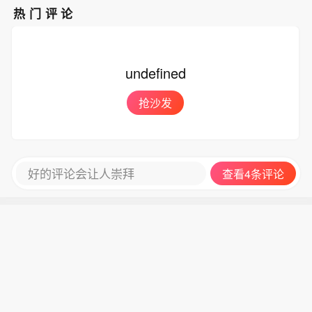
价上涨，将对公司产品售价形成一定利
热门评论
好。钴产品则是初加工为氢氧化钴等钴
中间产品后运回国内。”上述负责人表
示。洛阳钼业相关人士则在社交平台公
undefined
开表示，公司在刚果（金）TFM和KFM
两座矿山的产品为阴极铜和氢氧化钴，
抢沙发
没有精矿。此外，洛阳钼业网站也显
示，公司主要面向国际市场销售的钴产
品是氢氧化钴。(中证金牛座)
好的评论会让人崇拜
查看4条评论