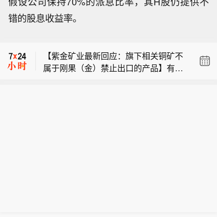
假设公司保持70%的派息比率，其H股仍提供不
台风“海豚”逼近日本，日本已下令疏散
错的股息收益率。
民众，并取消500架航班。
【稀土永磁板块直线拉升，中国稀土涨
停】稀土永磁板块直线拉升，中国稀土
【紫金矿业最新回应：旗下相关铜矿不
涨停，中科磁业、方邦股份、九菱科技
属于刚果（金）禁止出口的产品】有市
涨超10%，有研新材、中稀有色、盛和
台风“海豚”逼近日本，日本已下令疏散
场消息称，刚果（金）已发布最新行政
资源、北方稀土、奔朗新材跟涨。
民众，并取消500架航班。
指令，决定彻底禁止铜精矿与钴精矿的
【稀土永磁板块直线拉升，中国稀土涨
出口。对此，8月7日，紫金矿业方面回
停】稀土永磁板块直线拉升，中国稀土
应记者，公司旗下科卢韦齐铜矿的产品
涨停，中科磁业、方邦股份、九菱科技
为粗铜及电积铜，卡莫阿-卡库拉铜矿的
涨超10%，有研新材、中稀有色、盛和
产品为阳极板及粗铜，不属于刚果
资源、北方稀土、奔朗新材跟涨。
（金）禁止出口的产品。在此之前，寒
锐钴业相关负责人称，刚果（金）此前
就已经收紧精矿出口，相关事项对公司
不造成影响。“公司在刚果（金）的铜产
品是电积铜，需求较为旺盛，在当地就
实现了加工与销售。相关禁令如刺激铜