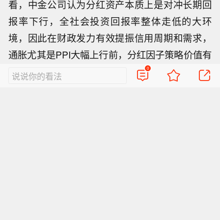
看，中金公司认为分红资产本质上是对冲长期回
报率下行，全社会投资回报率整体走低的大环
境，因此在财政发力有效提振信用周期和需求，
通胀尤其是PPI大幅上行前，分红因子策略价值有
望进一步显现。
0
说说你的看法
标的筛选上，重在分红潜力与资产负债表，而非
单纯股息率。高股息和高分红看似一词之差，含
义和逻辑不同。高股息可能是股价低迷的结果而
非真实的分红能力，如地产和金融等。相反，高
分红看重的是持续且稳定的分红能力，因此现金
流和资产负债表质量也是重要考量。中金公司建
议从：1)盈利能力(自由现金流)；2)分红能力(分红
比例、净现金、资产负债表状况)；3)分红意愿(如