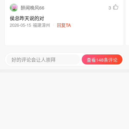
统百分之百确信会根据数据作出正确决
3
醉闻晚风66
定、而不会玩党派政治的人，”哈塞特表
示。
侯总昨天说的对
2026-05-15
福建漳州
回复TA
好的评论会让人崇拜
查看148条评论