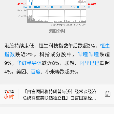
港股分时
港股持续走低，恒生科技指数午后跌超3%，
恒生
指数
跌近2%。科指成分股中，
哔哩哔哩
跌超
9%，
华虹半导体
跌近8%，联想、
阿里巴巴
跌超
美国财长贝森特：经济具备加速发展的
4%，美团、
百度
、小米等跌超3%。
条件。
SpaceX ：回收团队仍在印度洋进行第1
3次飞行任务的星舰回收工作。 回收团
【白宫顾问称特朗普与沃什经常谈经济
队正克服恶劣环境与愈发汹涌的海面，
总统尊重美联储独立性】白宫国家经济
尝试将这艘 52 米长的航天器引导至港
美国财长贝森特：经济具备加速发展的
委员会主任凯文·哈塞特表示，总统唐纳
口。
条件。
德·特朗普与美联储主席凯文·沃什经常