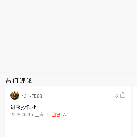
SpaceX ：回收团队仍在印度洋进行第1
讨论经济。这位白宫最高经济顾问周五
3次飞行任务的星舰回收工作。 回收团
的表态进一步透露了沃什5月就任美联
队正克服恶劣环境与愈发汹涌的海面，
储主席以来与特朗普通话的内容和范
尝试将这艘 52 米长的航天器引导至港
围。哈塞特表示，他并未参与这些通
口。
话，但坚称自己“确信”总统不会就利率
决定向这位美联储主席施压。“凯文·沃
什和总统长期以来关系非常密切，两人
在纽约和佛罗里达都有来往，他们一直
都会讨论经济，”哈塞特接受采访时表
示，“我也会和凯文交流，斯科特·贝森
特也会，所以这其实算不上什么新闻。”
热门评论
哈塞特表示，特朗普“尊重美联储的独立
性”。历任总统和美联储主席也曾通话和
3
侯卫东88
会面，但并不常见。通常情况下，美联
进来抄作业
储主席与政府之间的主要联络人是财政
2026-05-15
上海
回复TA
部长，两人几乎每周都会共进早餐。美
联储主席也会定期与国家经济委员会主
任沟通。“事实是，现在美联储有一位总