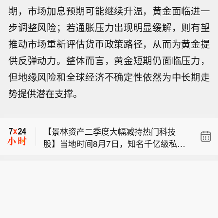
期，市场加息预期可能继续升温，黄金面临进一
步调整风险；若通胀压力出现明显缓解，则有望
【茅台部分直营店53度、500ml飞天茅
推动市场重新评估货币政策路径，从而为黄金提
台售价提至1753元/瓶】记者获悉，近
供反弹动力。整体而言，黄金短期仍面临压力，
【景林资产二季度大幅减持热门科技
期有茅台直营店已将53度、500ml飞天
股】当地时间8月7日，知名千亿级私募
茅台售价提升至1753元/瓶，高于i茅台1
但地缘风险和全球经济不确定性依然为中长期走
【国家防总对江苏安徽启动防汛防台风
景林资产披露2026年二季度末最新美股
639元/瓶的售价。“这个价格（1753元/
势提供潜在支撑。
四级应急响应】8月8日，国家防总办公
持仓（13F）。二季度，景林资产清仓
瓶）今天已经没有货了，你可以明天再
【茅台部分直营店53度、500ml飞天茅
室、应急管理部组织中国气象局、水利
英伟达、META等热门科技股，大幅减
来问一下。”一位茅台直营店人士对记者
台售价提至1753元/瓶】记者获悉，近
部、自然资源部、工业和信息化部、住
持英特尔、网易、谷歌等标的；景林资
表示，除普茅外，马年生肖茅台酒（经
【景林资产二季度大幅减持热门科技
期有茅台直营店已将53度、500ml飞天
房城乡建设部、交通运输部等部门以及
产在二季度末的美股持仓市值从38.8亿
典版）和精品茅台价格也有所上调。今
股】当地时间8月7日，知名千亿级私募
茅台售价提升至1753元/瓶，高于i茅台1
浙江、福建、河北和其他可能受影响的
美元大幅下降至21.9亿美元，降幅达4
年7月下旬，茅台多地直营店已将普茅
景林资产披露2026年二季度末最新美股
639元/瓶的售价。“这个价格（1753元/
省份联合会商，研判台风“白海豚”发展
3%。在大幅收缩多只原有持仓的同时，
售价提至1719元/瓶。 (财联社)
持仓（13F）。二季度，景林资产清仓
瓶）今天已经没有货了，你可以明天再
趋势，进一步研究部署台风防范应对工
景林资产也对部分半导体产业链公司进
英伟达、META等热门科技股，大幅减
来问一下。”一位茅台直营店人士对记者
作。国家防总启动针对江苏、安徽的防
行了布局，包括近期业绩超预期的美国
持英特尔、网易、谷歌等标的；景林资
表示，除普茅外，马年生肖茅台酒（经
汛防台风四级应急响应,维持针对浙江、
光模块制造商AAOI（应用光电）。
产在二季度末的美股持仓市值从38.8亿
典版）和精品茅台价格也有所上调。今
福建的防汛防台风三级应急响应以及针
美元大幅下降至21.9亿美元，降幅达4
年7月下旬，茅台多地直营店已将普茅