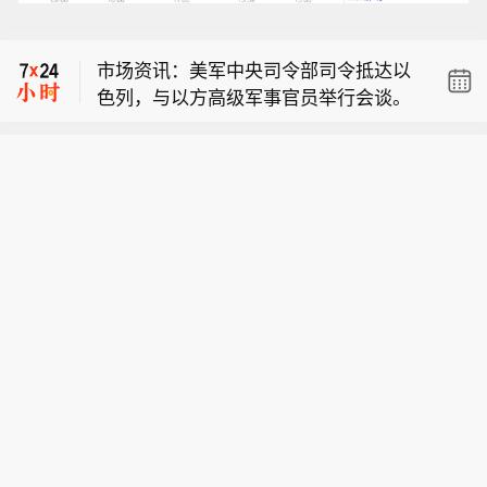
美军中央司令部司令访以期间将商讨加
沙战事转入第二阶段相关事宜。
市场资讯：美军中央司令部司令抵达以
色列，与以方高级军事官员举行会谈。
市场资讯：以军考虑撤出加沙阵地，交
由国际部队接管。
美军中央司令部司令访以期间将商讨加
沙战事转入第二阶段相关事宜。