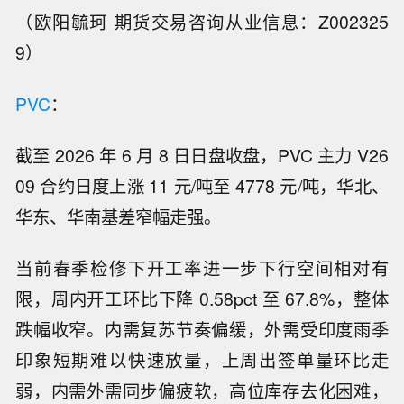
（欧阳毓珂 期货交易咨询从业信息：Z002325
9）
PVC
：
截至 2026 年 6 月 8 日日盘收盘，PVC 主力 V26
09 合约日度上涨 11 元/吨至 4778 元/吨，华北、
华东、华南基差窄幅走强。
当前春季检修下开工率进一步下行空间相对有
限，周内开工环比下降 0.58pct 至 67.8%，整体
跌幅收窄。内需复苏节奏偏缓，外需受印度雨季
印象短期难以快速放量，上周出签单量环比走
弱，内需外需同步偏疲软，高位库存去化困难，