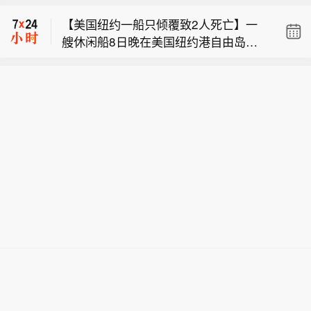
体系。
热度持续攀升。深圳边检总站深圳机场
【美国纽约一船只倾覆致2人死亡】一
边检站7日公布的统计数据显示，今年
艘休闲船8日晚在美国纽约港自由岛附
前七个月，经深圳机场口岸入出境的AP
【APEC经济体外国人访深人数创历史
近倾覆，造成船上2人死亡，另有12人
EC成员经济体外国人达85万人次，同比
同期新高】随着APEC第三十三次领导
获救。据多家媒体援引纽约市警察和消
增长32%，占外籍人员总量近八成，创
市场消息：日本将把网络安全纳入防空
人非正式会议进入倒计时，外国人来华
防部门消息报道，死者为一名27岁女性
历史同期新高。（深圳发布）
体系。
热度持续攀升。深圳边检总站深圳机场
和一名5个月大的婴儿。警方尚未确认
边检站7日公布的统计数据显示，今年
两人是否为亲属关系。报道说，事发船
前七个月，经深圳机场口岸入出境的AP
只于8日22时25分左右在自由岛附近倾
EC成员经济体外国人达85万人次，同比
覆。救援人员成功救起12人。警方称事
增长32%，占外籍人员总量近八成，创
故原因正在调查中。（新华社）
历史同期新高。（深圳发布）