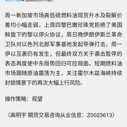
周一新加坡市场高低硫燃料油现货升水及裂解价
差均小幅走弱，上周四黎巴嫩珍珠党拒绝了美国
斡旋下的黎以停火协议，周日晚伊朗伊斯兰革命
卫队对以色列北部军事基地发起导弹打击，周一
伊以互袭仍有发生，但最终双方关于袭击暂停的
表态再度使中东局势回归可控局面。短期燃料油
市场跟随原油震荡为主，关注霍尔木兹海峡持续
封锁情景下的再次大幅上行风险。
操作策略：观望
【APEC经济体外国人访深人数创历史
（高明宇 期货交易咨询从业信息：Z0023613）
同期新高】随着APEC第三十三次领导
市场消息：日本将把网络安全纳入防空
人非正式会议进入倒计时，外国人来华