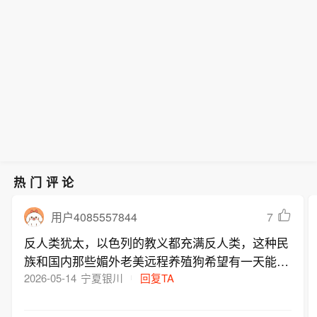
【广东省在澳门成功发行离岸人民币地
利首都罗马举行、由美国斡旋的以色列
紧招工应对产能爬坡，富士康部分厂区
发行受到澳门、香港、新加坡、马来西
的框架协议，以黎双方均派出技术代表
方政府债券25亿元】8月6日，广东省政
和黎巴嫩安全谈判6日被迫提前结束，
生产旺季预计持续至今年年底。7月下
亚、泰国、印度尼西亚、日本等多地的
团参加。报道说，由于黎巴嫩南部局势
府在澳门特别行政区成功发行25亿元离
而美国国务院声称“会谈富有成效”。 本
旬已有报道，苹果iPhone 18系列已于7
货币当局、商业银行、投资银行、资管
升级，最后一日的会谈被迫提前结束。
岸人民币地方政府债券，这是广东省连
轮谈判4日在美国驻意大利使馆开始举
月量产，正处于产能爬坡阶段。记者了
机构的踊跃认购，投资人覆盖范围进一
报道引用美国国务院发言人的话称，此
续第6年安排地方政府债券在澳门本地
行，为期3天，重点讨论两国边境安全
解到，为保障iPhone新机量产进度，目
步扩大，认购热情高涨，全场峰值订单
轮会谈已结束，在技术和专家层面“富有
簿记发行、登记托管并上市交易。本次
安排以及落实6月底在美国华盛顿达成
前富士康正迎来招工高峰期。苹果一般
232亿元，投标倍数高达9.3倍，刷新澳
成效”，双方在推进和扩大“试点区域”撤
发行受到澳门、香港、新加坡、马来西
的框架协议，以黎双方均派出技术代表
于每年9月发布新一代iPhone手机，三
门本地债券发行认购纪录。（南方+）
军行动进程所须采取措施上“更加接近达
亚、泰国、印度尼西亚、日本等多地的
团参加。报道说，由于黎巴嫩南部局势
季度是苹果产业链公司赶工备货、产能
成一致”。 “试点区域”机制源于今年6月
货币当局、商业银行、投资银行、资管
升级，最后一日的会谈被迫提前结束。
爬坡的高峰期。7月下旬，新华资产、
黎巴嫩、以色列和美国达成的三方协
机构的踊跃认购，投资人覆盖范围进一
报道引用美国国务院发言人的话称，此
长江资管、友邦保险等机构调研苹果供
议。根据协议设想，以军将从黎南部部
步扩大，认购热情高涨，全场峰值订单
轮会谈已结束，在技术和专家层面“富有
应商领益智造。领益智造表示，公司在
热门评论
分地区撤出，由黎巴嫩军队接管当地安
232亿元，投标倍数高达9.3倍，刷新澳
成效”，双方在推进和扩大“试点区域”撤
新机的单机价值量较上代机型有提升。
全事务。 以军近日继续对黎南部发动空
门本地债券发行认购纪录。（南方+）
军行动进程所须采取措施上“更加接近达
目前各类项目推进顺利，正按规划推进
7
用户4085557844
袭，称此举是回应两名以军士兵遇袭身
成一致”。 “试点区域”机制源于今年6月
量产爬坡及客户交付，三季度正值交付
亡事件，并将袭击归咎于黎巴嫩真主
反人类犹太，以色列的教义都充满反人类，这种民
黎巴嫩、以色列和美国达成的三方协
旺季。
党。以方表示，只有在得到伊朗支持的
族和国内那些媚外老美远程养殖狗希望有一天能够
议。根据协议设想，以军将从黎南部部
黎巴嫩真主党解除武装后，才会从相关
全部猝死吧！
2026-05-14
宁夏银川
回复TA
分地区撤出，由黎巴嫩军队接管当地安
地区撤军。(新华社)
全事务。 以军近日继续对黎南部发动空