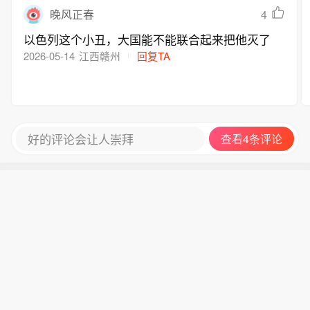
袭，称此举是回应两名以军士兵遇袭身
4
晚风正春
亡事件，并将袭击归咎于黎巴嫩真主
党。以方表示，只有在得到伊朗支持的
以色列这个小丑，大国能不能联合起来把他灭了
黎巴嫩真主党解除武装后，才会从相关
2026-05-14
江西赣州
回复TA
地区撤军。(新华社)
好的评论会让人崇拜
查看4条评论