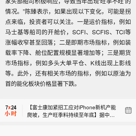
家头部船司积极响应，导致当年出现‘旺季不旺’的
情况。”陈臻表示，如果出现以下变化，可能是拐
点来临，投资者可以关注。一是运价指标，例如
马士基等船司的开舱价，SCFI、SCFIS、TCI等
涨幅收窄甚至回落；二是即期市场指标，例如装
载率下降、舱位配置规模显著增加等；三是期货
市场指标，例如多头大单平仓、K线出现上影线
等。此外，还有相关市场的指标，例如以原油为
【以黎会谈被迫结束 美方声称“进展积
首的能化板块价格显著下跌。
极”】据意大利安莎社7日报道，在意大
【广东省在澳门成功发行离岸人民币地
利首都罗马举行、由美国斡旋的以色列
方政府债券25亿元】8月6日，广东省政
和黎巴嫩安全谈判6日被迫提前结束，
【富士康加紧招工应对iPhone新机产能
府在澳门特别行政区成功发行25亿元离
而美国国务院声称“会谈富有成效”。 本
爬坡，生产旺季料持续至年底】据中证
岸人民币地方政府债券，这是广东省连
轮谈判4日在美国驻意大利使馆开始举
【以黎会谈被迫结束 美方声称“进展积
金牛座，8月7日，记者获悉，随着iPho
续第6年安排地方政府债券在澳门本地
行，为期3天，重点讨论两国边境安全
极”】据意大利安莎社7日报道，在意大
ne新机量产，代工组装厂商富士康正加
簿记发行、登记托管并上市交易。本次
安排以及落实6月底在美国华盛顿达成