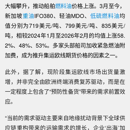
大幅攀升，推动船舶
燃料油
价格上涨。3月至今，
新加坡
重油
IFO380、轻油MDO、
低硫燃料油
均
值分别为719美元/吨、799美元/吨、835美元/
吨，相较2024年1月至2026年2月的均值上涨58.
2%、48%、53%。多家头部船司加收紧急燃油附
加费，成为推升集运欧线期货价格的因素之一。
此外，据了解，现阶段集运欧线市场出货量激
增，并非完全由欧洲终端消费复苏驱动，而是在
一定程度上包含了“预防性备货”带来的需求前置效
应。
“当前的需求驱动主要来自地缘扰动背景下全球供
应链重构带来的运输需求的增长，企业‘出海’加