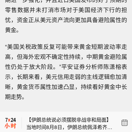
零售数据并未打消市场对于美国经济下行的担
忧，资金正从美元资产流向更加具备避险属性的
黄金。
“美国关税政策反复可能带来黄金短期波动率走
高，但海外宏观不确定性持续，中期黄金避险属
性仍处于放大阶段。”平安证券分析师陈潇榕表
示，长期来看，美元信用走弱的主线逻辑愈加清
晰，黄金货币属性加速凸显，持续看好黄金中长
【千亿级市场爆发】截至目前，2026年
期走势。
暑期档电影票房破83亿元，国家电影局
中国铁路：暑运启动以来，中国铁路广
数据显示，每1元票房能带动15.77元相
州局集团有限公司累计发送旅客超6800
关产业产值。据测算今年以来电影全产
【伊朗总统说必须摆脱非战非和局面】
万人次。
业链产值已超过3700亿元。（央视新
当地时间8月8日，伊朗总统佩泽希齐扬
闻）