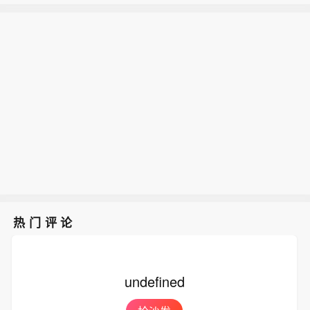
【千亿级市场爆发】截至目前，2026年
在德黑兰举行的新闻发布会上表示，针
暑期档电影票房破83亿元，国家电影局
对美国的违约情况，应该成立一个专门
中国铁路：暑运启动以来，中国铁路广
数据显示，每1元票房能带动15.77元相
团队来处理违约问题，而不是诉诸武
州局集团有限公司累计发送旅客超6800
关产业产值。据测算今年以来电影全产
力。他指出，与其干坐着空想，不如仔
万人次。
业链产值已超过3700亿元。（央视新
细观察细节，考虑如何解决问题。佩泽
闻）
希齐扬强调，伊朗当前与阿曼关于霍尔
木兹海峡通航管理的谈判就是要找到解
决方案，摆脱目前这种“非战非和”的局
面。（CCTV国际时讯）
热门评论
undefined