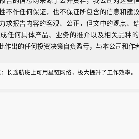
性不作任何保证，也不保证所包含的信息和建
力求报告内容的客观、公正，但文中的观点、
构成任何具体产品、业务的推介以及相关品种的
原油暗盘突破82美元，日内涨超0.7%。
此作出的任何投资决策自负盈亏，与本公司和作
政府武装称胡塞武装再度发起对马里卜的攻势。
克：长途航班上可用星链网络，极大提升了工作效率。
原油暗盘突破82美元，日内涨超0.7%。
政府武装称胡塞武装再度发起对马里卜的攻势。