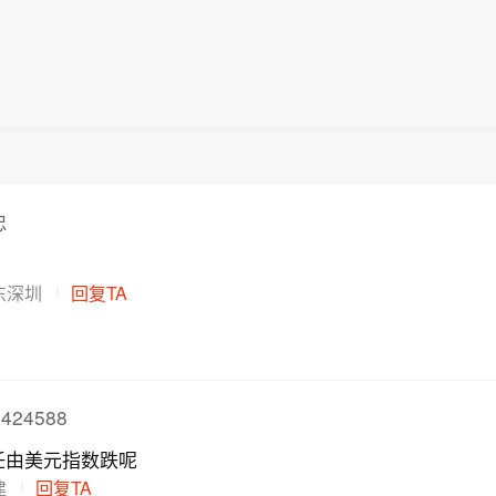
忠
东深圳
回复TA
424588
任由美元指数跌呢
建
回复TA