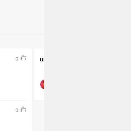
undefined
0
0