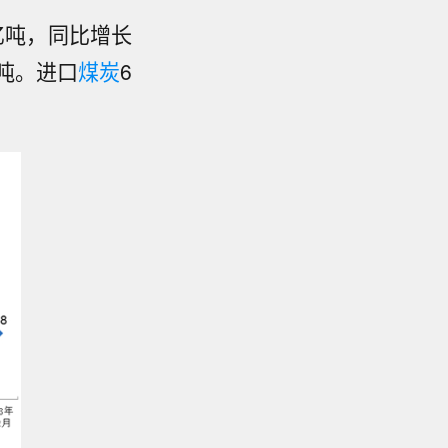
亿吨，同比增长
万吨。进口
煤炭
6