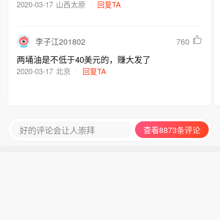
那些人良心喂狗了，社保也是国企利润补，这次役
2020-03-17
山西太原
回复TA
情也是国家补，都是用在全民身上。
760
李子江201802
两埇油是不低于40美元的，赚大发了
2020-03-17
北京
回复TA
好的评论会让人崇拜
查看8873条评论