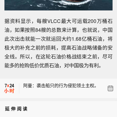
据资料显示，每艘VLCC最大可运载200万桶石
油，如果按照84艘的总数来计算，也就说，中国
此次出击就能一次就运回大约1.68亿桶石油，将
极大的补充之前的损耗，提高石油战略储备的安
全线。所以，在这轮石油价格战结束之前，尽可
利比亚瓦哈石油公司称已控制扎库特-锡
能多的抢购低价优质石油，对中国极为有利。
德拉管道的泄漏，经修复后已恢复运
阿曼呼吁各方避免采取破坏谈判及进展
营。
的行动。
阿曼：袭击船只的行为侵犯领土主权。
利比亚瓦哈石油公司称已控制扎库特-锡
德拉管道的泄漏，经修复后已恢复运
延伸阅读
阿曼呼吁各方避免采取破坏谈判及进展
营。
的行动。