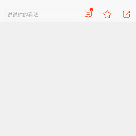
险。
0
说说你的看法
视频
直播
美图
博客
看点
政务