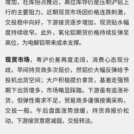
增加，社库拐点推迟，高位库存仍是压制沪铝上
行的主要阻力。近期现货市场因价格连跌刺激，
交投稳中向好，下游接货逐步增加，现货贴水幅
度持续收窄。此外，氧化铝期货价格持续反弹至
高位，为电解铝带来成本支撑。
现货市场
，粤沪价差再度走阔，消费心态现分
歧。早间持货商多次挺价，然铝价大幅反弹给予
投机出货空间；大户积极提价拿货，基差走强预
期下出货增多，市场略显踩踏。下游虽有追涨补
货，但弹性需求不足，贸易商多谨慎按需采购，
交投一般。午后盘面涨势放缓，持货商报价松
动，下游接货意愿减弱，交投转淡。