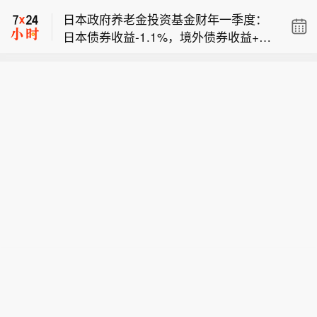
止在当日价格上下限的订单】根据声
1%。
日本政府养老金投资基金财年一季度：
明，韩国Nextrade将从8月12日起暂时
日本债券收益‑1.1%，境外债券收益+3.
禁止在当日涨停价和跌停价的订单，以
日本政府养老金投资基金6月本土股票
1%。
防价格失真。在9月14日引入静态波动
配置比例24.48%，3月为23.81%；6月
率中断机制前，该临时措施将持续有
本土债券配置比例25.59%，3月为26.9
效。Nextrade表示，部分股票曾在其盘
1%。
前交易时段出现以涨停价或跌停价成交
的情况，比如SK海力士的股票，市场担
忧即使成交量很小，也可能导致价格失
真。