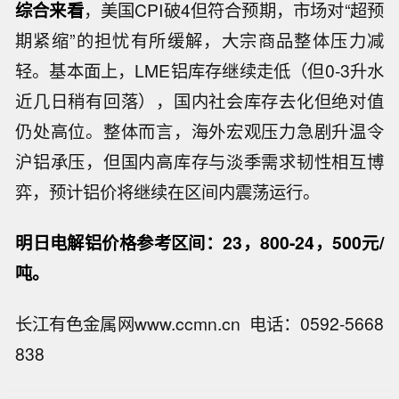
综合来看
，美国CPI破4但符合预期，市场对“超预
期紧缩”的担忧有所缓解，大宗商品整体压力减
轻。基本面上，LME铝库存继续走低（但0-3升水
近几日稍有回落），国内社会库存去化但绝对值
仍处高位。整体而言，海外宏观压力急剧升温令
沪铝承压，但国内高库存与淡季需求韧性相互博
弈，预计铝价将继续在区间内震荡运行。
明日电解铝价格参考区间：23，800-24，500元/
吨。
日本政府养老金投资基金财年一季度：
日本债券收益‑1.1%，境外债券收益+3.
长江有色金属网www.ccmn.cn 电话：0592-5668
日本政府养老金投资基金6月本土股票
1%。
838
配置比例24.48%，3月为23.81%；6月
【韩国另类交易平台Nextrade将暂时禁
本土债券配置比例25.59%，3月为26.9